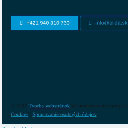
+421 940 310 730
info@olida.sk
© 2025
Tvorba webstránok
od modernewebstranky.sk
Cookies
|
Spracovanie osobných údajov