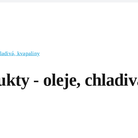
Domov
Produkty
Zlúčeniny/Surov
ladivá, kvapaliny
ty - oleje, chladiv