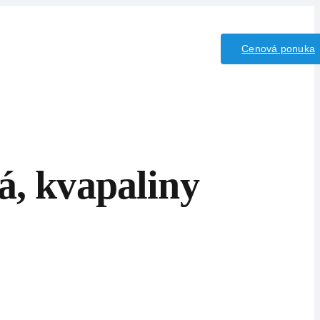
iny/Kyseliny
Kontakt
Cenová ponuka
á, kvapaliny