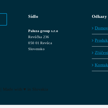
Sídlo
Odkazy
Domo
Paluza group s.r.o
Revúčka 236
Produk
050 01 Revúca
Slovensko
Zlúčen
Kontak
 | Made with
♥
in Slovakia