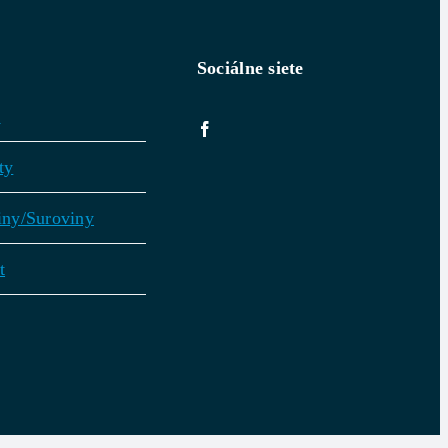
Sociálne siete
v
ty
iny/Suroviny
t