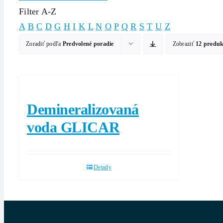
Filter A-Z
A
B
C
D
G
H
I
K
L
N
O
P
Q
R
S
T
U
Z
Zoradiť podľa
Predvolené poradie
Zobraziť
12 produ
Demineralizovaná
voda GLICAR
Detaily