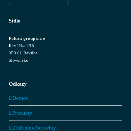
Sídlo
Paluza group s.r.o
Revúčka 236
050 01 Revúca
Slovensko
Odkazy
Domov
Produkty
Zlúčeniny/Suroviny