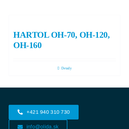
HARTOL OH-70, OH-120,
OH-160
Detaily
+421 940 310 730
info@olida.sk