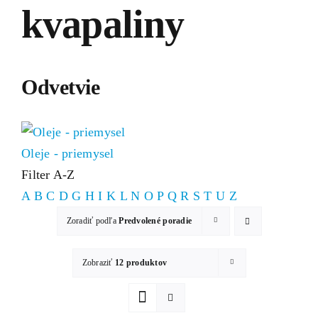
kvapaliny
Odvetvie
Oleje - priemysel
Filter A-Z
A
B
C
D
G
H
I
K
L
N
O
P
Q
R
S
T
U
Z
Zoradiť podľa
Predvolené poradie
Zobraziť
12 produktov