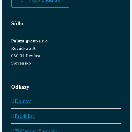
Sídlo
Paluza group s.r.o
Revúčka 236
050 01 Revúca
Slovensko
Odkazy
Domov
Produkty
Zlúčeniny/Suroviny