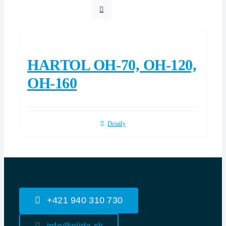
HARTOL OH-70, OH-120,
OH-160
Detaily
+421 940 310 730
info@olida.sk