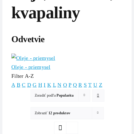
kvapaliny
Odvetvie
Oleje - priemysel
Filter A-Z
A
B
C
D
G
H
I
K
L
N
O
P
Q
R
S
T
U
Z
Zoradiť podľa
Popularita
Zobraziť
12 produktov