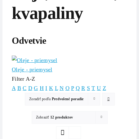
kvapaliny
Odvetvie
Oleje - priemysel
Filter A-Z
A
B
C
D
G
H
I
K
L
N
O
P
Q
R
S
T
U
Z
Zoradiť podľa
Predvolené poradie
Zobraziť
12 produktov