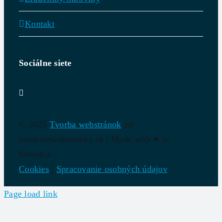
Kontakt
Sociálne siete
© 2025
Tvorba webstránok
od
modernewebstranky.sk | Made with
♥
in
Slovakia
Cookies
|
Spracovanie osobných údajov
Page load link