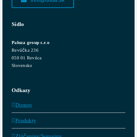
Sídlo
Paluza group s.r.o
Revúčka 236
050 01 Revúca
Slovensko
Odkazy
Domov
Produkty
Zlúčeniny/Suroviny