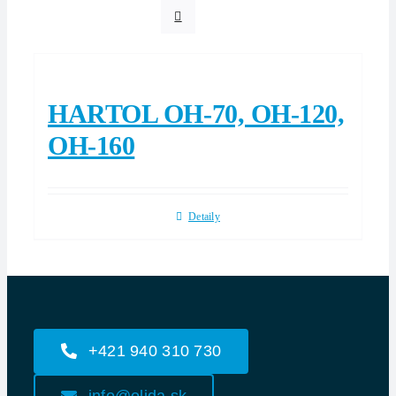
HARTOL OH-70, OH-120,
OH-160
Detaily
+421 940 310 730
info@olida.sk