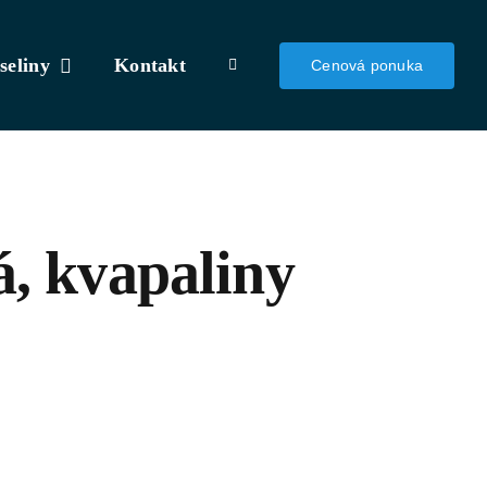
seliny
Kontakt
Cenová ponuka
á, kvapaliny