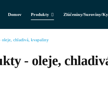
Domov
Produkty
Zlúčeniny/Suroviny/Ky
oleje, chladivá, kvapaliny
ty - oleje, chladiv