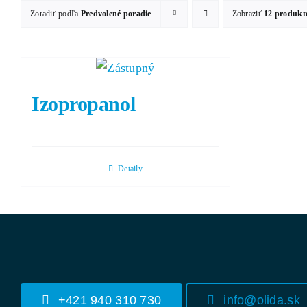
Zoradiť podľa
Predvolené poradie
Zobraziť
12 produkt
Izopropanol
Detaily
+421 940 310 730
info@olida.sk