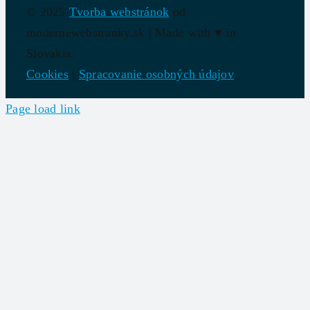
© 2025
Tvorba webstránok
od
modernewebstranky.sk | Made with
♥
in
Slovakia
Cookies
|
Spracovanie osobných údajov
Page load link