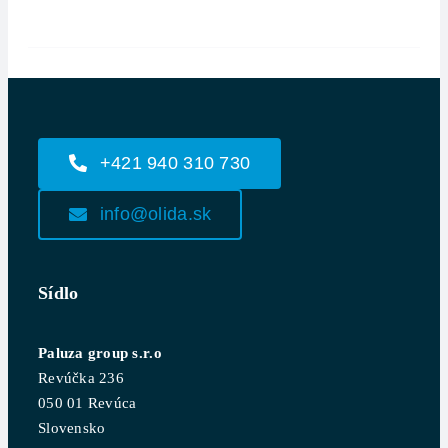
+421 940 310 730
info@olida.sk
Sídlo
Paluza group s.r.o
Revúčka 236
050 01 Revúca
Slovensko