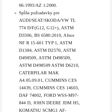
06:1993/AZ 1:2000.
Spĺňa požiadavky pre
AUDI/SEAT/SKODA/VW TL
774 D/F(G12, G12+), ASTM
D3306, BS 6580:2010, Afnor
NF R 15-601 TYP 1, ASTM
D1384, ASTM D2570, ASTM
D498509, ASTM D498509,
ASTM D498509 ASTM D6210,
CATERPILAR MAK
A4.05.09.01, CUMMINS CES
14439, CUMMINS CES 14603,
DAF 74002, FORD WSS-M97-
844 D, JOHN DEERE JDM H5,
KOMATSU SCMG1 AF-