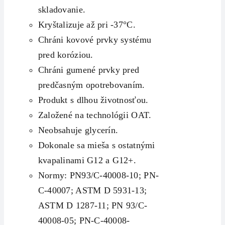
skladovanie.
Kryštalizuje až pri -37°C.
Chráni kovové prvky systému
pred koróziou.
Chráni gumené prvky pred
predčasným opotrebovaním.
Produkt s dlhou životnosťou.
Založené na technológii OAT.
Neobsahuje glycerín.
Dokonale sa mieša s ostatnými
kvapalinami G12 a G12+.
Normy: PN93/C-40008-10; PN-
C-40007; ASTM D 5931-13;
ASTM D 1287-11; PN 93/C-
40008-05; PN-C-40008-