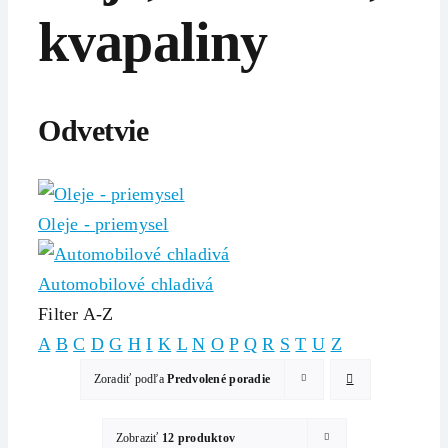
kvapaliny
Odvetvie
Oleje - priemysel
Automobilové chladivá
Filter A-Z
A
B
C
D
G
H
I
K
L
N
O
P
Q
R
S
T
U
Z
Zoradiť podľa
Predvolené poradie
Zobraziť
12 produktov