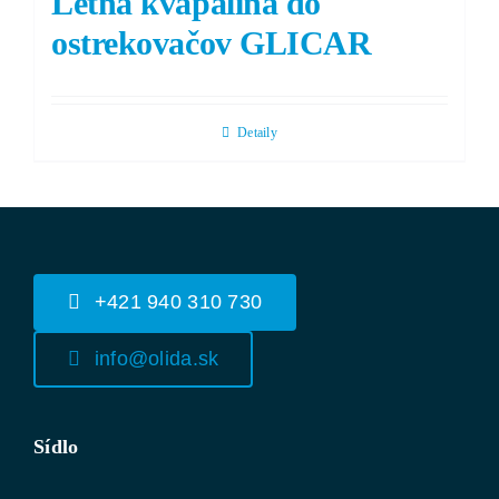
Letná kvapalina do
ostrekovačov GLICAR
Detaily
+421 940 310 730
info@olida.sk
Sídlo