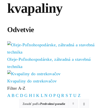
kvapaliny
Odvetvie
Oleje-Poľnohospodárske, záhradná a stavebná
technika
Kvapaliny do ostrekovačov
Filter A-Z
A
B
C
D
G
H
I
K
L
N
O
P
Q
R
S
T
U
Z
Zoradiť podľa
Predvolené poradie