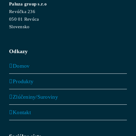
Paluza group s.r.o
Revúčka 236
050 01 Revúca
Slovensko
Odkazy
Domov
Produkty
Zlúčeniny/Suroviny
Kontakt