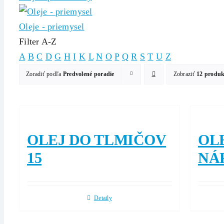
Oleje - priemysel
Filter A-Z
A
B
C
D
G
H
I
K
L
N
O
P
Q
R
S
T
U
Z
Zoradiť podľa
Predvolené poradie
Zobraziť
12 produ
OLEJ DO TLMIČOV
OL
15
NÁ
Detaily