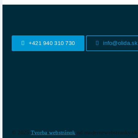
+421 940 310 730
info@olida.sk
© 2025
Tvorba webstránok
od modernewebstranky.sk