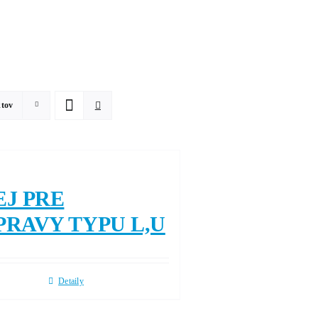
ktov
EJ PRE
PRAVY TYPU L,U
Detaily