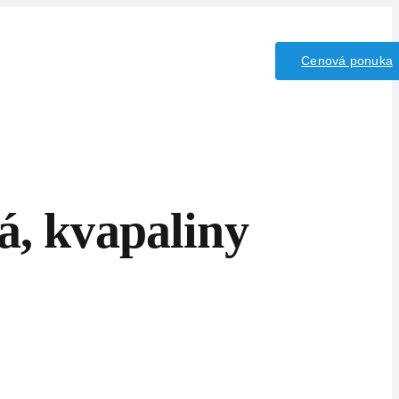
iny/Kyseliny
Kontakt
Cenová ponuka
á, kvapaliny