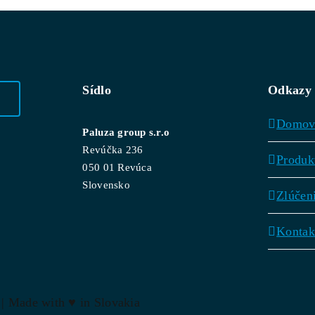
Sídlo
Odkazy
Domo
Paluza group s.r.o
Revúčka 236
Produk
050 01 Revúca
Slovensko
Zlúčen
Kontak
 | Made with
♥
in Slovakia