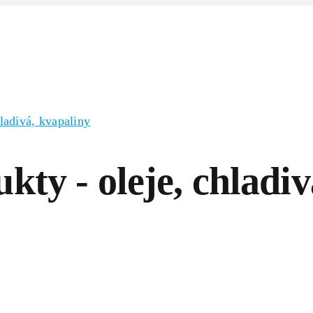
Domov
Produkty
Zlúčeniny/Surov
ladivá, kvapaliny
ty - oleje, chladiv