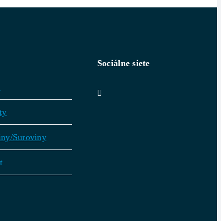
Sociálne siete
v
ty
iny/Suroviny
t