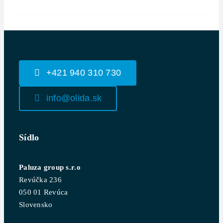
+421 940 310 730
info@olida.sk
Sídlo
Paluza group s.r.o
Revúčka 236
050 01 Revúca
Slovensko