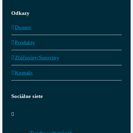
Odkazy
Domov
Produkty
Zlúčeniny/Suroviny
Kontakt
Sociálne siete
© 2025
Tvorba webstránok
od