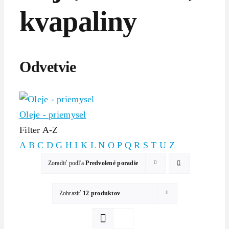
kvapaliny
Odvetvie
Oleje - priemysel
Filter A-Z
A
B
C
D
G
H
I
K
L
N
O
P
Q
R
S
T
U
Z
Zoradiť podľa
Predvolené poradie
Zobraziť
12 produktov