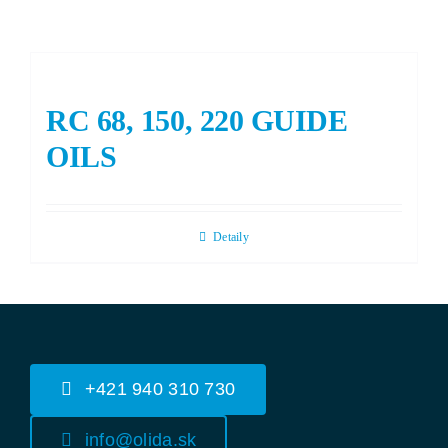
RC 68, 150, 220 GUIDE
OILS
Detaily
+421 940 310 730
info@olida.sk