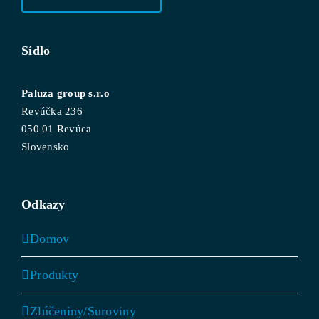
Sídlo
Paluza group s.r.o
Revúčka 236
050 01 Revúca
Slovensko
Odkazy
Domov
Produkty
Zlúčeniny/Suroviny