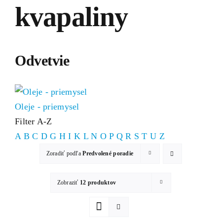
kvapaliny
Odvetvie
Oleje - priemysel
Filter A-Z
A
B
C
D
G
H
I
K
L
N
O
P
Q
R
S
T
U
Z
Zoradiť podľa
Predvolené poradie
Zobraziť
12 produktov