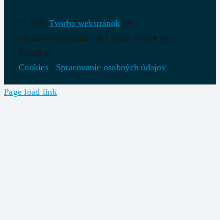
© 2025
Tvorba webstránok
od
modernewebstranky.sk | Made with
♥
in
Slovakia
Cookies
|
Spracovanie osobných údajov
Page load link