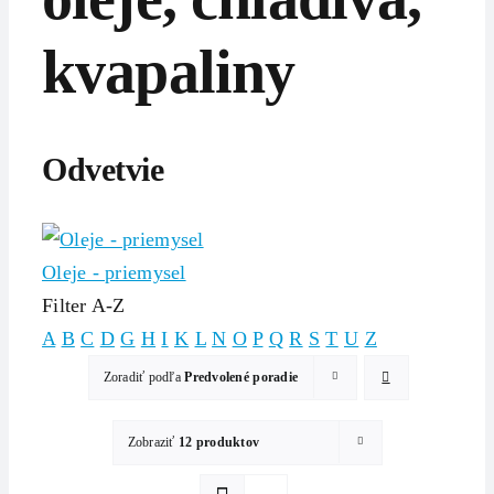
kvapaliny
Odvetvie
Oleje - priemysel
Filter A-Z
A
B
C
D
G
H
I
K
L
N
O
P
Q
R
S
T
U
Z
Zoradiť podľa
Predvolené poradie
Zobraziť
12 produktov