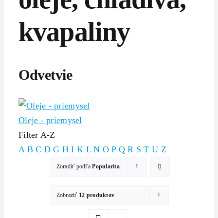
kvapaliny
Odvetvie
Oleje - priemysel
Filter A-Z
A
B
C
D
G
H
I
K
L
N
O
P
Q
R
S
T
U
Z
Zoradiť podľa
Popularita
Zobraziť
12 produktov