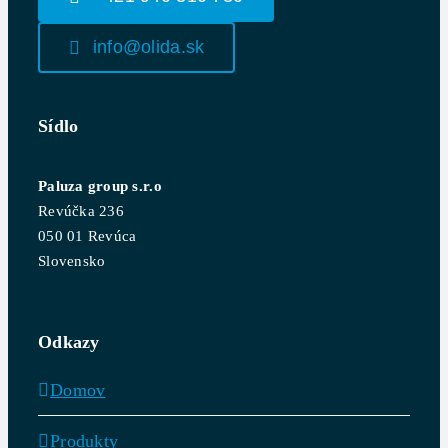
info@olida.sk
Sídlo
Paluza group s.r.o
Revúčka 236
050 01 Revúca
Slovensko
Odkazy
Domov
Produkty