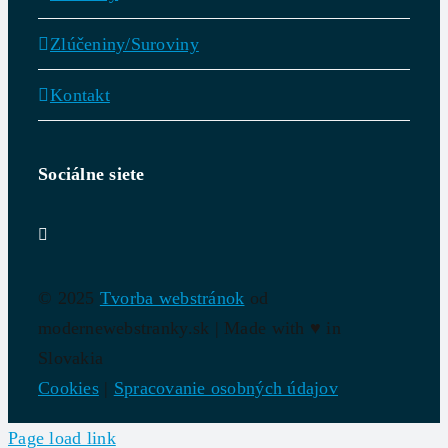
Zlúčeniny/Suroviny
Kontakt
Sociálne siete
© 2025
Tvorba webstránok
od
modernewebstranky.sk | Made with
♥
in
Slovakia
Cookies
|
Spracovanie osobných údajov
Page load link