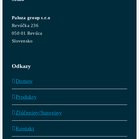
Paluza group s.r.o
Revúčka 236
050 01 Revúca
Slovensko
Odkazy
Domov
Produkty
Zlúčeniny/Suroviny
Kontakt