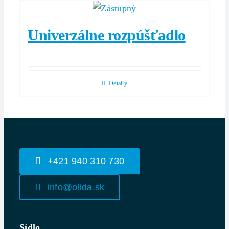
Univerzálne rozpúšťadlo
Detaily
+421 940 310 730
info@olida.sk
Sídlo