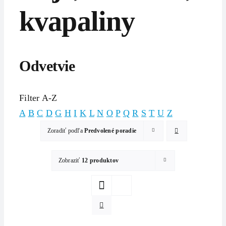
kvapaliny
Odvetvie
Filter A-Z
A
B
C
D
G
H
I
K
L
N
O
P
Q
R
S
T
U
Z
Zoradiť podľa
Predvolené poradie
Zobraziť
12 produktov