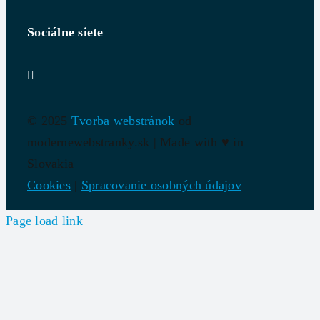
Sociálne siete
© 2025
Tvorba webstránok
od
modernewebstranky.sk | Made with
♥
in
Slovakia
Cookies
|
Spracovanie osobných údajov
Page load link