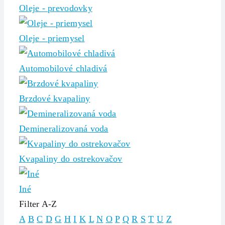
Oleje - prevodovky
Oleje - priemysel
Automobilové chladivá
Brzdové kvapaliny
Demineralizovaná voda
Kvapaliny do ostrekovačov
Iné
Filter A-Z
A
B
C
D
G
H
I
K
L
N
O
P
Q
R
S
T
U
Z