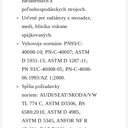
zariadeniach a
poľnohospodárskych strojoch.
Určené pre radiátory z mosadze,
medi, hliníka vrátane
spájkovaných.
Vyhovuje normám: PN93/C-
40008-10; PN-C-40007; ASTM
D 5931-13; ASTM D 1287-11;
PN 93/C-40008-05; PN-C-4008-
06:1993/AZ 1:2000.
Spĺňa požiadavky
noriem: AUDI/SEAT/SKODA/VW
TL 774 C, ASTM D3306, BS
6580:2010, ASTM D 4985,
ASTM D 5345, ANFOR NF R