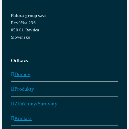
Paluza group s.r.o
Revúčka 236
050 01 Revúca
Slovensko
Odkazy
Domov
Produkty
Zlúčeniny/Suroviny
Kontakt