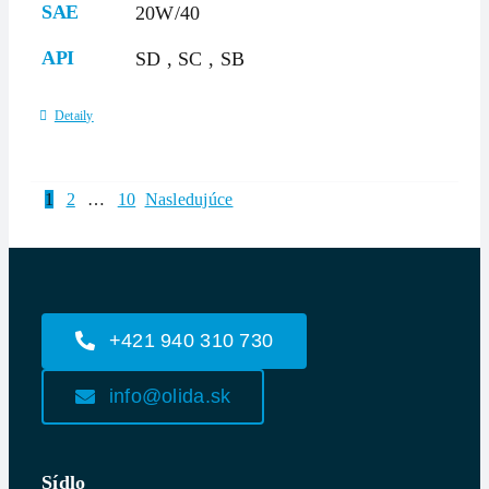
SAE
20W/40
API
SD
,
SC
,
SB
Detaily
1
2
…
10
Nasledujúce
+421 940 310 730
info@olida.sk
Sídlo