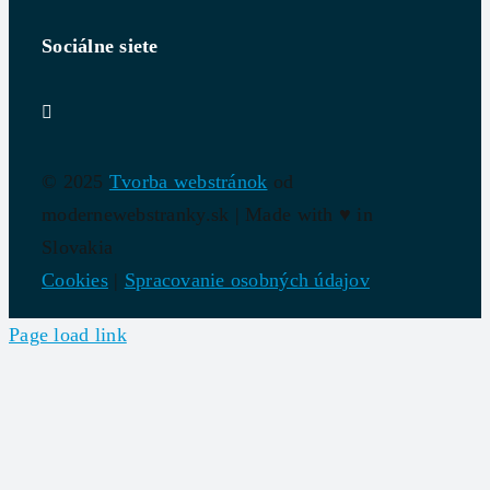
Sociálne siete
© 2025
Tvorba webstránok
od
modernewebstranky.sk | Made with
♥
in
Slovakia
Cookies
|
Spracovanie osobných údajov
Page load link