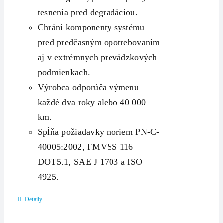
tesnenia pred degradáciou.
Chráni komponenty systému
pred predčasným opotrebovaním
aj v extrémnych prevádzkových
podmienkach.
Výrobca odporúča výmenu
každé dva roky alebo 40 000
km.
Spĺňa požiadavky noriem PN-C-
40005:2002, FMVSS 116
DOT5.1, SAE J 1703 a ISO
4925.
Detaily