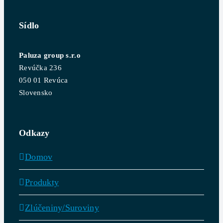
Sídlo
Paluza group s.r.o
Revúčka 236
050 01 Revúca
Slovensko
Odkazy
Domov
Produkty
Zlúčeniny/Suroviny