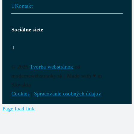
Kontakt
Sociálne siete
© 2025
Tvorba webstránok
od
modernewebstranky.sk | Made with
♥
in
Slovakia
Cookies
|
Spracovanie osobných údajov
Page load link