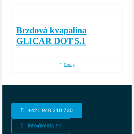
Brzdová kvapalina
GLICAR DOT 5.1
Detaily
+421 940 310 730
info@olida.sk