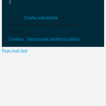
© 2025
Tvorba webstránok
od
modernewebstranky.sk | Made with
♥
in
Slovakia
Cookies
|
Spracovanie osobných údajov
Page load link