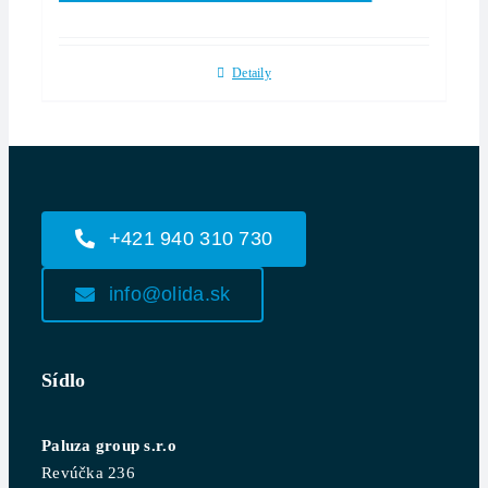
Detaily
+421 940 310 730
info@olida.sk
Sídlo
Paluza group s.r.o
Revúčka 236