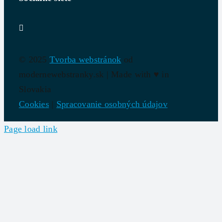
© 2025
Tvorba webstránok
od
modernewebstranky.sk | Made with
♥
in
Slovakia
Cookies
|
Spracovanie osobných údajov
Page load link