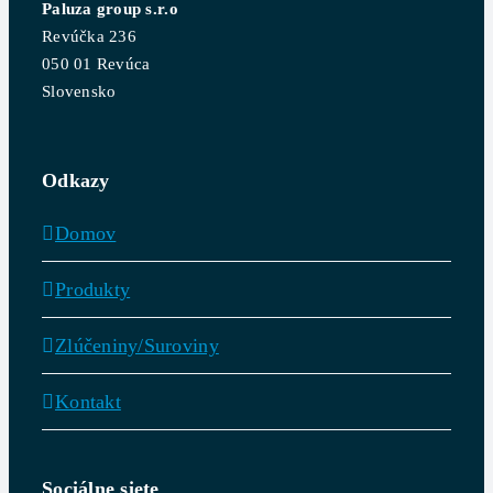
Paluza group s.r.o
Revúčka 236
050 01 Revúca
Slovensko
Odkazy
Domov
Produkty
Zlúčeniny/Suroviny
Kontakt
Sociálne siete