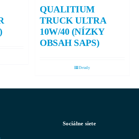
QUALITIUM
R
TRUCK ULTRA
)
10W/40 (NÍZKY
OBSAH SAPS)
Detaily
Sociálne siete
v