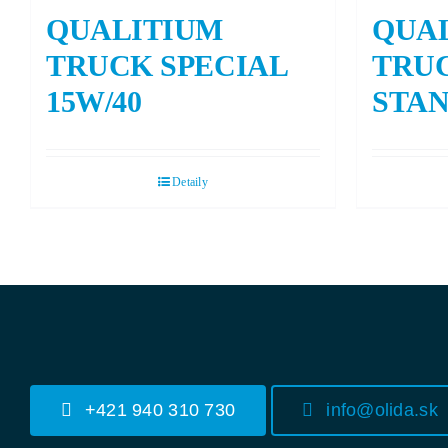
QUALITIUM
QUA
TRUCK SPECIAL
TRU
15W/40
STAN
Detaily
+421 940 310 730
info@olida.sk