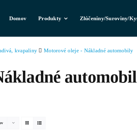
Domov
Produkty
Zlúčeniny/Suroviny/Ky
adivá, kvapaliny
Motorové oleje - Nákladné automobily
 Nákladné automobi
ov