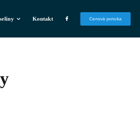
seliny
Kontakt
Cenová ponuka
ly