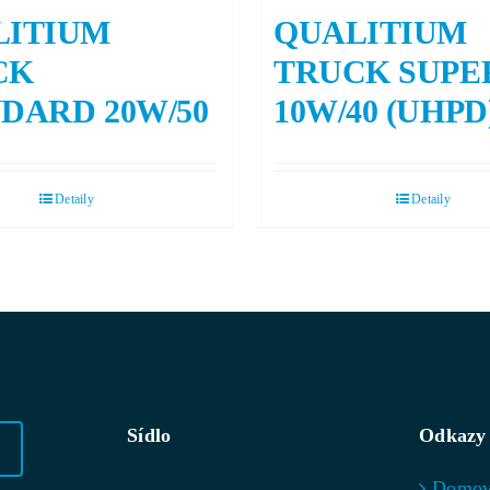
LITIUM
QUALITIUM
CK
TRUCK SUPE
DARD 20W/50
10W/40 (UHPD
Detaily
Detaily
Sídlo
Odkazy
Domo