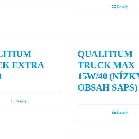
Detaily
LITIUM
QUALITIUM
CK EXTRA
TRUCK MAX
0
15W/40 (NÍZK
OBSAH SAPS)
Detaily
Detaily