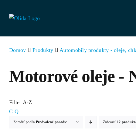
Skip
to
content
Domov
Produkty
Automobily produkty - oleje, chl
Motorové oleje -
Filter A-Z
C
Q
Zoradiť podľa
Predvolené poradie
Zobraziť
12 produkt