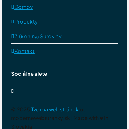
Domov
Produkty
Zlúčeniny/Suroviny
Kontakt
Sociálne siete
© 2025
Tvorba webstránok
od
modernewebstranky.sk | Made with
♥
in
Slovakia