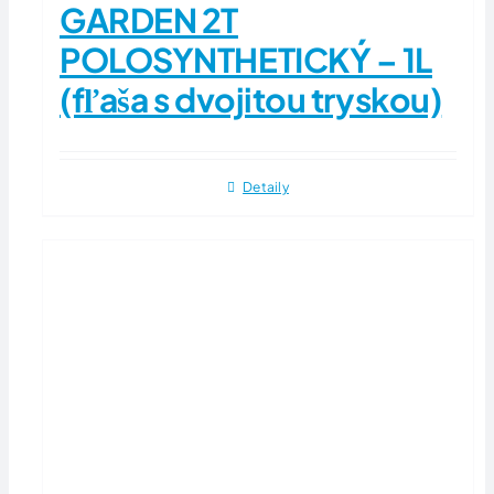
GARDEN 2T
POLOSYNTHETICKÝ – 1L
(fľaša s dvojitou tryskou)
Detaily