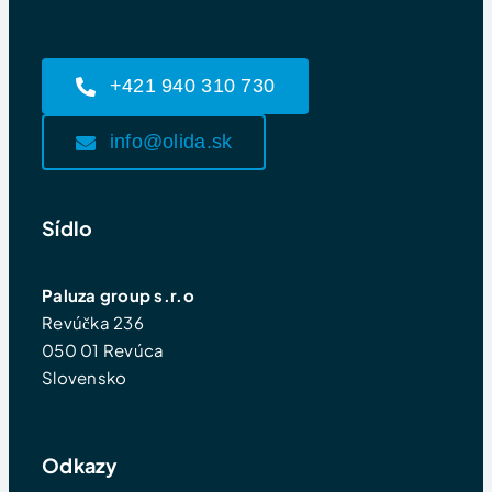
+421 940 310 730
info@olida.sk
Sídlo
Paluza group s.r.o
Revúčka 236
050 01 Revúca
Slovensko
Odkazy