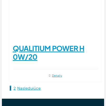
QUALITIUM POWER H
0W/20
Detaily
1
2
Nasledujúce