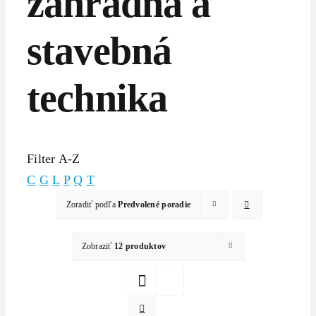
záhradná a
stavebná
technika
Filter A-Z
C
G
L
P
Q
T
Zoradiť podľa
Predvolené poradie
Zobraziť
12 produktov