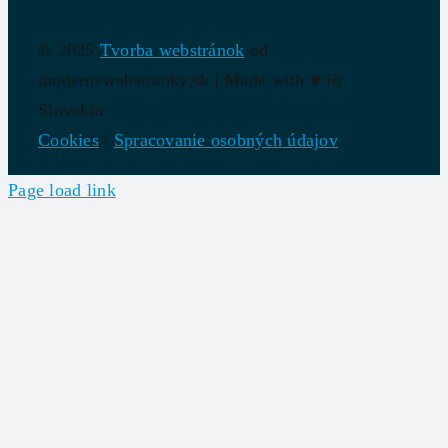
© 2025
Tvorba webstránok
od
modernewebstranky.sk | Made with
♥
in
Slovakia
Cookies
|
Spracovanie osobných údajov
Page load link