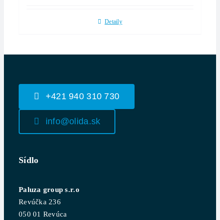
Detaily
+421 940 310 730
info@olida.sk
Sídlo
Paluza group s.r.o
Revúčka 236
050 01 Revúca