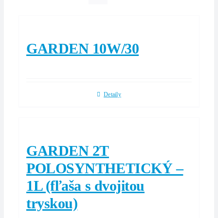
GARDEN 10W/30
Detaily
GARDEN 2T
POLOSYNTHETICKÝ –
1L (fľaša s dvojitou
tryskou)