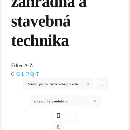
záhradná a
stavebná
technika
Filter A-Z
C
G
L
P
Q
T
Zoradiť podľa
Predvolené poradie
Zobraziť
12 produktov