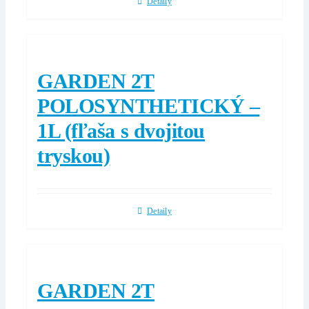
Detaily
GARDEN 2T
POLOSYNTHETICKÝ –
1L (fľaša s dvojitou
tryskou)
Detaily
GARDEN 2T