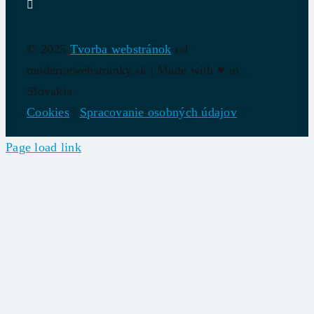
© 2025
Tvorba webstránok
od
modernewebstranky.sk | Made with
♥
in
Slovakia
Cookies
|
Spracovanie osobných údajov
Page load link