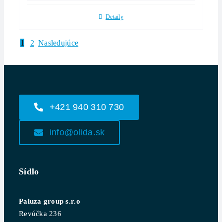
Detaily
1
2
Nasledujúce
+421 940 310 730
info@olida.sk
Sídlo
Paluza group s.r.o
Revúčka 236