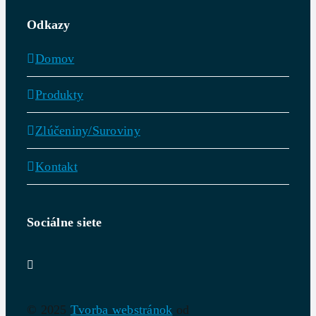
Odkazy
Domov
Produkty
Zlúčeniny/Suroviny
Kontakt
Sociálne siete
© 2025
Tvorba webstránok
od