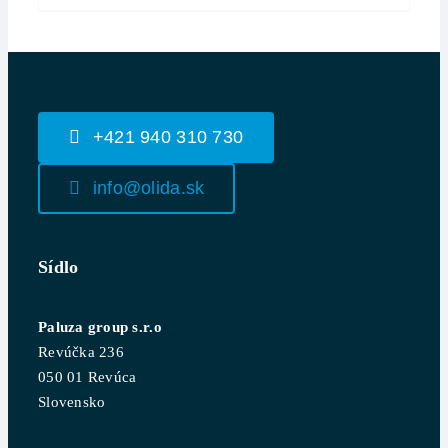
+421 940 310 730
info@olida.sk
Sídlo
Paluza group s.r.o
Revúčka 236
050 01 Revúca
Slovensko