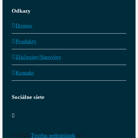
Odkazy
Domov
Produkty
Zlúčeniny/Suroviny
Kontakt
Sociálne siete
© 2025
Tvorba webstránok
od