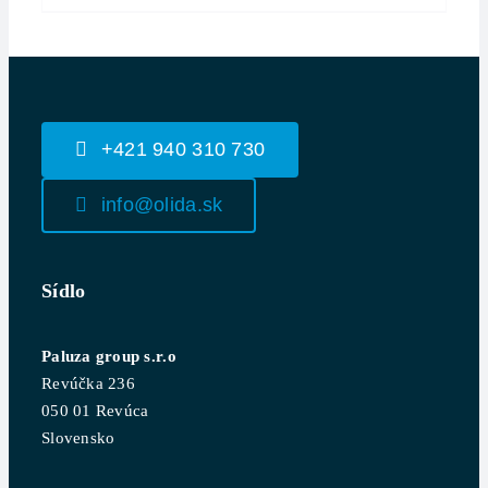
+421 940 310 730
info@olida.sk
Sídlo
Paluza group s.r.o
Revúčka 236
050 01 Revúca
Slovensko