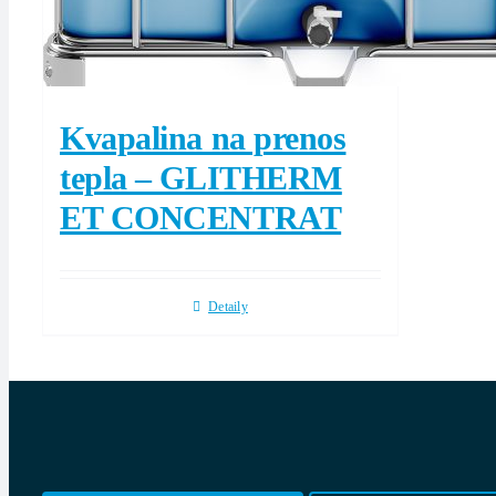
Kvapalina na prenos
tepla – GLITHERM
ET CONCENTRAT
Detaily