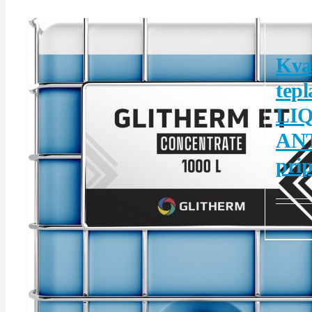
Kva
tep
LI
AN
prip