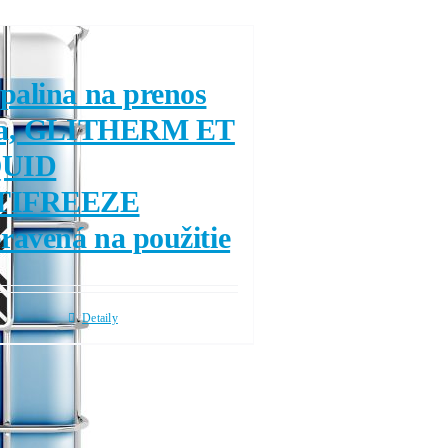
palina na prenos
la, GLITHERM ET
QUID
TIFREEZE
ravená na použitie
Detaily