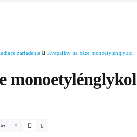
Domov
Produkty
Zlúčeniny/Surov
adiace zariadenia
Kvapaliny na báze monoetylénglykol
e monoetylénglykol
ktov