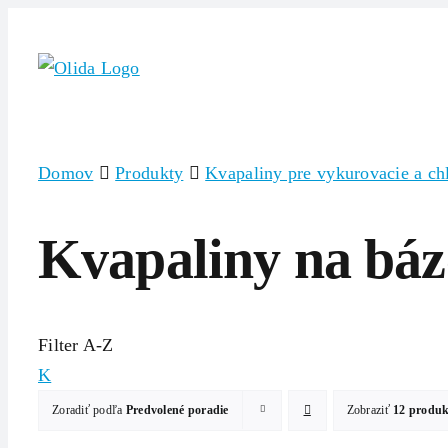
Skip
to
content
Domov
Produkty
Kvapaliny pre vykurovacie a chl
Kvapaliny na báz
Filter A-Z
K
Zoradiť podľa
Predvolené poradie
Zobraziť
12 produ