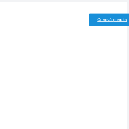
iny/Kyseliny
Kontakt
Cenová ponuka