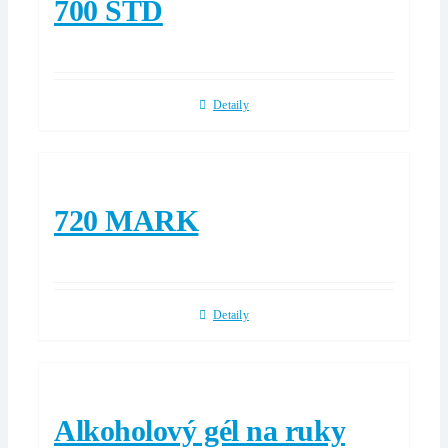
700 STD
Detaily
720 MARK
Detaily
Alkoholový gél na ruky