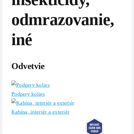
odmrazovanie,
iné
Odvetvie
Podpery kolies
Kabína, interiér a exteriér