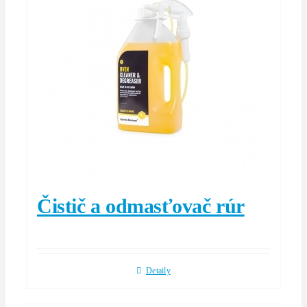
Čistič a odmasťovač rúr
Detaily