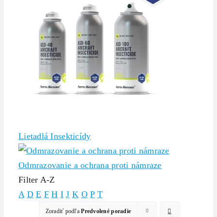
Lietadlá Insekticídy
Odmrazovanie a ochrana proti námraze
Filter A-Z
A
D
E
F
H
I
J
K
O
P
T
Zoradiť podľa
Predvolené poradie