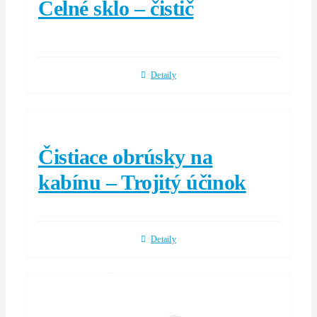
Čelné sklo – čistič
Detaily
Čistiace obrúsky na
kabínu – Trojitý účinok
Detaily