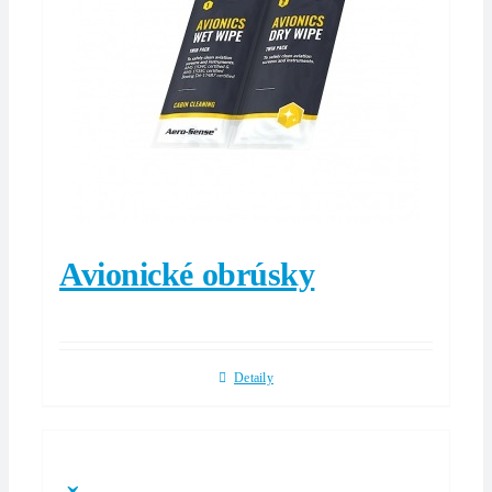
Avionické obrúsky
Detaily