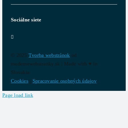
Sociálne siete
© 2025
Tvorba webstránok
od
modernewebstranky.sk | Made with
♥
in
Slovakia
Cookies
|
Spracovanie osobných údajov
Page load link