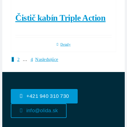
Čistič kabín Triple Action
Detaily
1
2
…
4
Nasledujúce
+421 940 310 730
info@olida.sk