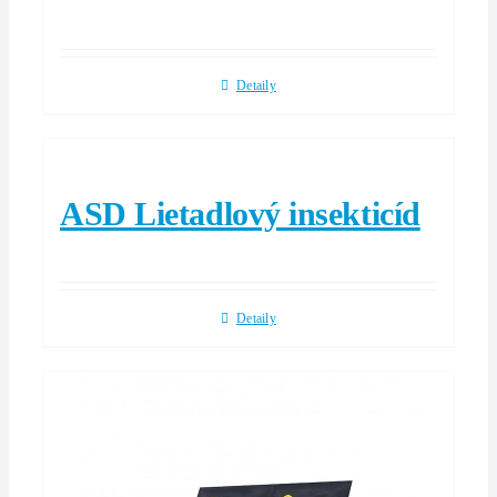
Detaily
ASD Lietadlový insekticíd
Detaily