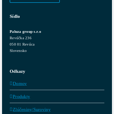
Sídlo
Paluza group s.r.o
Revúčka 236
050 01 Revúca
Slovensko
Odkazy
Domov
Produkty
Zlúčeniny/Suroviny