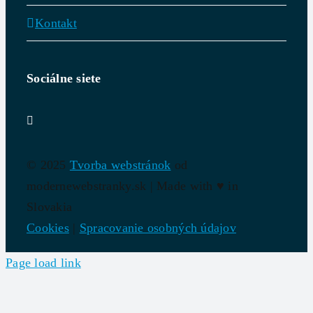
Kontakt
Sociálne siete
© 2025
Tvorba webstránok
od
modernewebstranky.sk | Made with
♥
in
Slovakia
Cookies
|
Spracovanie osobných údajov
Page load link