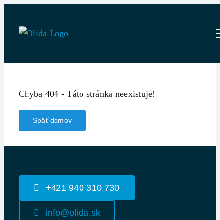
Skip
to
content
Chyba 404 - Táto stránka neexistuje!
Späť domov
+421 940 310 730
info@olida.sk