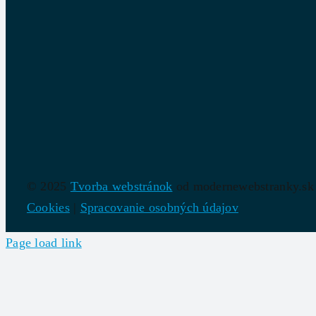
© 2025
Tvorba webstránok
od modernewebstranky.sk
Cookies
|
Spracovanie osobných údajov
Page load link