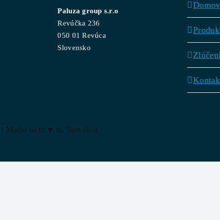
Domo
Paluza group s.r.o
Revúčka 236
Produk
050 01 Revúca
Slovensko
Zlúčen
Kontak
 | Made with
♥
in Slovakia