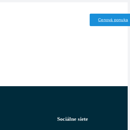
iny/Kyseliny
Kontakt
Cenová ponuka
Sociálne siete