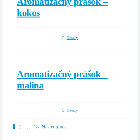
Aromatizačný prášok –
kokos
Detaily
Aromatizačný prášok –
malina
Detaily
1
2
…
18
Nasledujúce