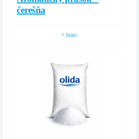
čerešňa
Detaily