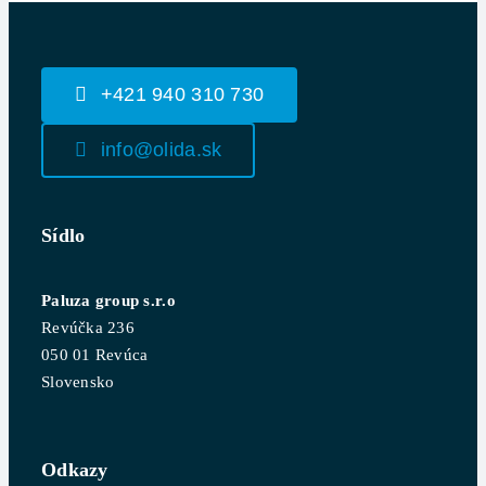
+421 940 310 730
info@olida.sk
Sídlo
Paluza group s.r.o
Revúčka 236
050 01 Revúca
Slovensko
Odkazy