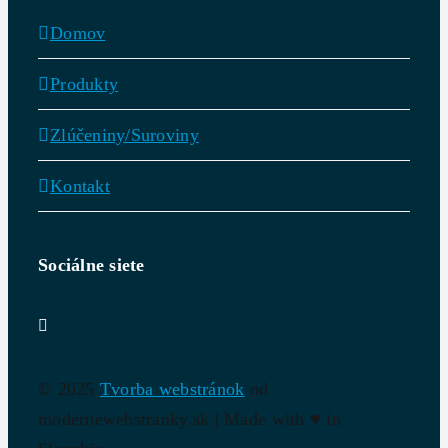
Domov
Produkty
Zlúčeniny/Suroviny
Kontakt
Sociálne siete
© 2025
Tvorba webstránok
od
modernewebstranky.sk | Made with
♥
in