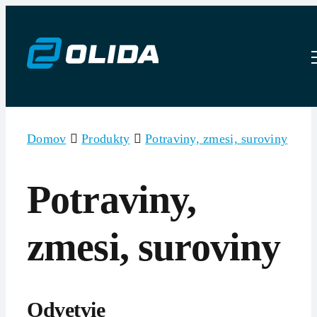
Skip
to
content
Domov
Produkty
Potraviny, zmesi, suroviny
Potraviny,
zmesi, suroviny
Odvetvie