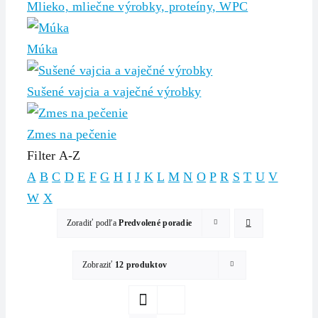
Mlieko, mliečne výrobky, proteíny, WPC
Múka
Sušené vajcia a vaječné výrobky
Zmes na pečenie
Filter A-Z
A
B
C
D
E
F
G
H
I
J
K
L
M
N
O
P
R
S
T
U
V
W
X
Zoradiť podľa
Predvolené poradie
Zobraziť
12 produktov