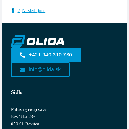
1
2
Nasledujúce
+421 940 310 730
info@olida.sk
Sídlo
Paluza group s.r.o
Revúčka 236
050 01 Revúca