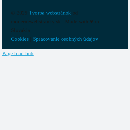
© 2025
Tvorba webstránok
od
modernewebstranky.sk | Made with
♥
in
Slovakia
Cookies
|
Spracovanie osobných údajov
Page load link