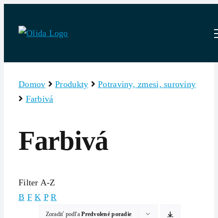
Skip
to
content
Domov
Produkty
Potraviny, zmesi, suroviny
Farbivá
Farbivá
Filter A-Z
B
F
K
P
R
Zoradiť podľa
Predvolené poradie