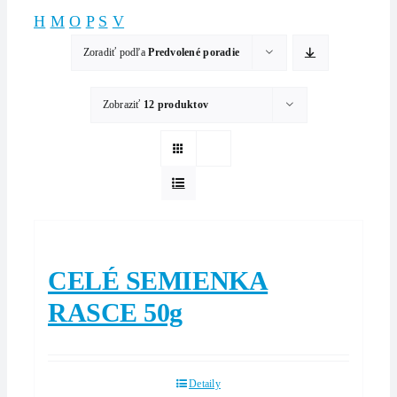
H
M
O
P
S
V
Zoradiť podľa
Predvolené poradie
Zobraziť
12 produktov
CELÉ SEMIENKA
RASCE 50g
Detaily