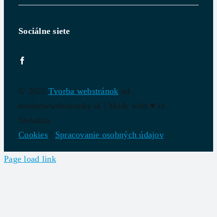
Sociálne siete
© 2025
Tvorba webstránok
od
modernewebstranky.sk | Made with
♥
in
Slovakia
Cookies
|
Spracovanie osobných údajov
Page load link