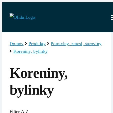
Skip
to
content
Domov
Produkty
Potraviny, zmesi, suroviny
Koreniny, bylinky
Koreniny,
bylinky
Filter A-Z