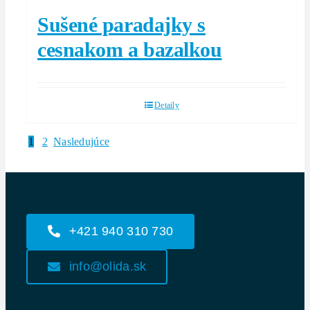
Sušené paradajky s
cesnakom a bazalkou
Detaily
1
2
Nasledujúce
+421 940 310 730
info@olida.sk