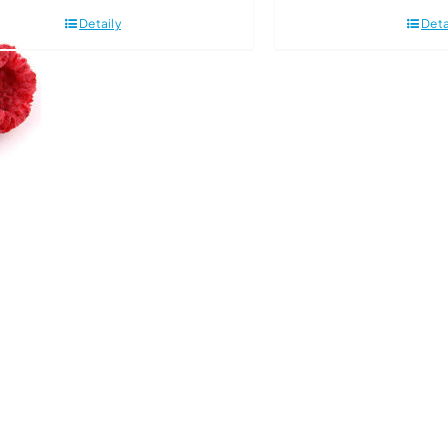
Detaily
Deta