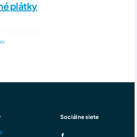
né plátky
ily
y
Sociálne siete
v