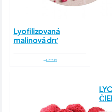
Lyofilizovaná
malinová drť
Detaily
LYO
ČIE