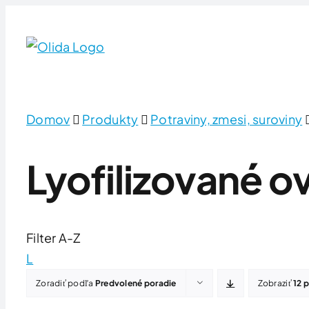
Skip
to
content
Domov
Produkty
Potraviny, zmesi, suroviny
Lyofilizované o
Filter A-Z
L
Zoradiť podľa
Predvolené poradie
Zobraziť
12 