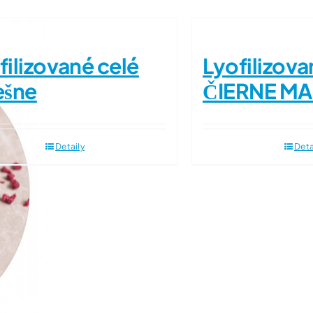
filizované celé
Lyofilizov
ešne
ČIERNE MA
Detaily
Deta