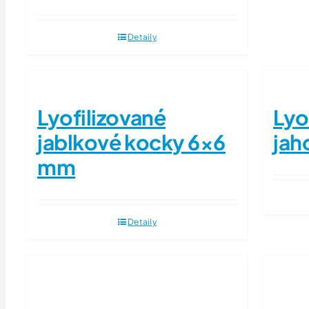
Detaily
Lyofilizované
Lyo
jablkové kocky 6×6
jah
mm
Detaily