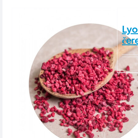
Lyo
čer