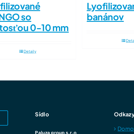
filizované
Lyofilizova
NGO so
banánov
itosťou 0-10 mm
Deta
Detaily
Sídlo
Odkaz
Domo
Paluza group s.r.o