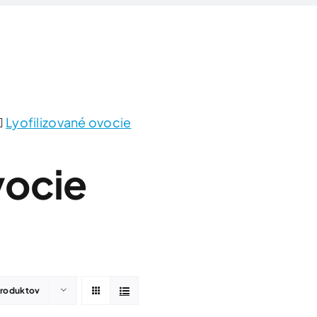
Domov
Produkty
Zlúčeniny/Surovin
Lyofilizované ovocie
vocie
produktov