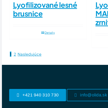
Lyofilizované lesné
Lyo
brusnice
MA
zrn
Detaily
1
2
Nasledujúce
+421 940 310 730
info@olida.sk