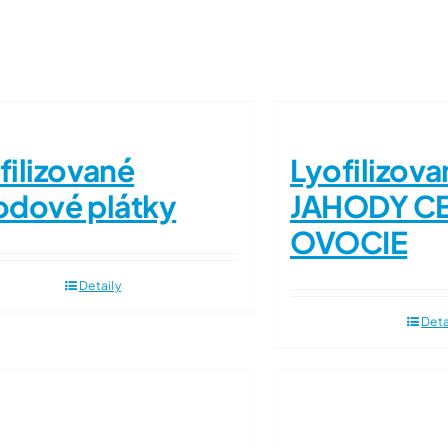
filizované
Lyofilizova
odové plátky
JAHODY C
OVOCIE
Detaily
Deta