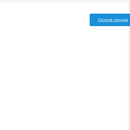
y/Kyseliny
Kontakt
Cenová ponuka