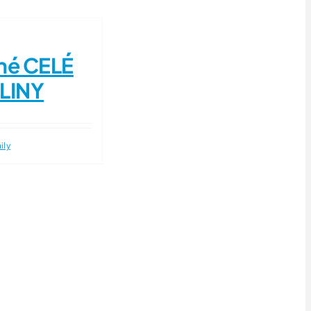
ané CELÉ
LINY
ily