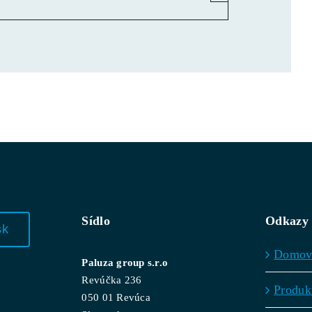
Sídlo
Odkazy
sk
Domo
Paluza group s.r.o
Revúčka 236
Produk
050 01 Revúca