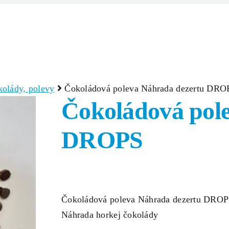
Domov
Produkty
Zlúčeniny/Surov
olády, polevy
Čokoládová poleva Náhrada dezertu DRO
Čokoládová pol
DROPS
Čokoládová poleva Náhrada dezertu DRO
Náhrada horkej čokolády