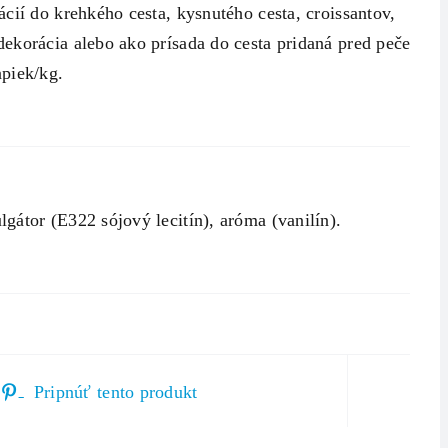
cií do krehkého cesta, kysnutého cesta, croissantov,
ekorácia alebo ako prísada do cesta pridaná pred pečením.
apiek/kg.
átor (E322 sójový lecitín), aróma (vanilín).
Pripnúť tento produkt