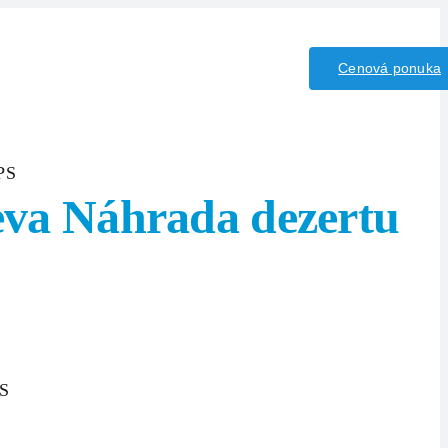
iny/Kyseliny
Kontakt
Cenová ponuka
PS
eva Náhrada dezertu
PS