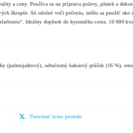
ity a ceny. Používa sa na prípravu polevy, plniek a dekorá
ých škrupín. Sú odolné voči pečeniu, môžu sa použiť ako d
afarbeniu“. Ideálny doplnok do kysnutého cesta. 10 000 kv
uky (palmojadrový), odtučnený kakaový prášok (16 %), emulg
Tweetnuť tento produkt