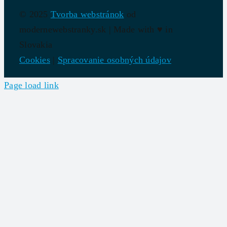
© 2025
Tvorba webstránok
od
modernewebstranky.sk | Made with
♥
in
Slovakia
Cookies
|
Spracovanie osobných údajov
Page load link