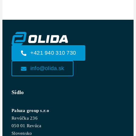
+421 940 310 730
info@olida.sk
Sídlo
Paluza group s.r.o
Revúčka 236
050 01 Revúca
Slovensko