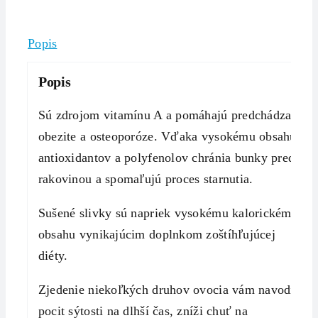
Popis
Popis
Sú zdrojom vitamínu A a pomáhajú predchádzať
obezite a osteoporóze. Vďaka vysokému obsahu
antioxidantov a polyfenolov chránia bunky pred
rakovinou a spomaľujú proces starnutia.
Sušené slivky sú napriek vysokému kalorickému
obsahu vynikajúcim doplnkom zoštíhľujúcej
diéty.
Zjedenie niekoľkých druhov ovocia vám navodí
pocit sýtosti na dlhší čas, zníži chuť na