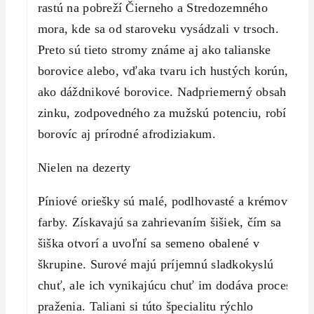
rastú na pobreží Čierneho a Stredozemného
mora, kde sa od staroveku vysádzali v trsoch.
Preto sú tieto stromy známe aj ako talianske
borovice alebo, vďaka tvaru ich hustých korún,
ako dáždnikové borovice. Nadpriemerný obsah
zinku, zodpovedného za mužskú potenciu, robí z
borovíc aj prírodné afrodiziakum.
Nielen na dezerty
Píniové oriešky sú malé, podlhovasté a krémovej
farby. Získavajú sa zahrievaním šišiek, čím sa
šiška otvorí a uvoľní sa semeno obalené v
škrupine. Surové majú príjemnú sladkokyslú
chuť, ale ich vynikajúcu chuť im dodáva proces
praženia. Taliani si túto špecialitu rýchlo