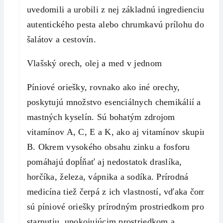
uvedomili a urobili z nej základnú ingredienciu
autentického pesta alebo chrumkavú prílohu do
šalátov a cestovín.
Vlašský orech, olej a med v jednom
Píniové oriešky, rovnako ako iné orechy,
poskytujú množstvo esenciálnych chemikálií a
mastných kyselín. Sú bohatým zdrojom
vitamínov A, C, E a K, ako aj vitamínov skupiny
B. Okrem vysokého obsahu zinku a fosforu
pomáhajú dopĺňať aj nedostatok draslíka,
horčíka, železa, vápnika a sodíka. Prírodná
medicína tiež čerpá z ich vlastností, vďaka čomu
sú píniové oriešky prírodným prostriedkom proti
starnutiu, upokojujúcim prostriedkom a