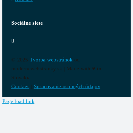
Sociálne siete
© 2025
Tvorba webstránok
od
modernewebstranky.sk | Made with
♥
in
Slovakia
Cookies
|
Spracovanie osobných údajov
Page load link