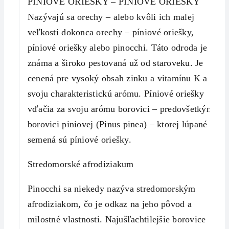
PÍNIOVÉ ORIEŠKY – PÍNIOVÉ ORIEŠKY
Nazývajú sa orechy – alebo kvôli ich malej
veľkosti dokonca orechy – píniové oriešky,
píniové oriešky alebo pinocchi. Táto odroda je
známa a široko pestovaná už od staroveku. Je
cenená pre vysoký obsah zinku a vitamínu K a
svoju charakteristickú arómu. Píniové oriešky
vďačia za svoju arómu borovici – predovšetkým
borovici piniovej (Pinus pinea) – ktorej lúpané
semená sú píniové oriešky.
Stredomorské afrodiziakum
Pinocchi sa niekedy nazýva stredomorským
afrodiziakom, čo je odkaz na jeho pôvod a
milostné vlastnosti. Najušľachtilejšie borovice