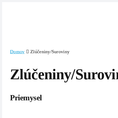
Skip
to
content
Domov
Zlúčeniny/Suroviny
Zlúčeniny/Surovi
Priemysel