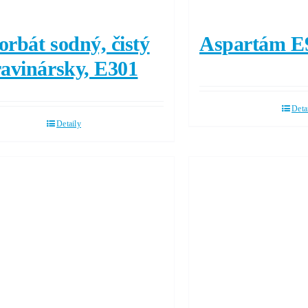
rbát sodný, čistý
Aspartám E
ravinársky, E301
Deta
Detaily