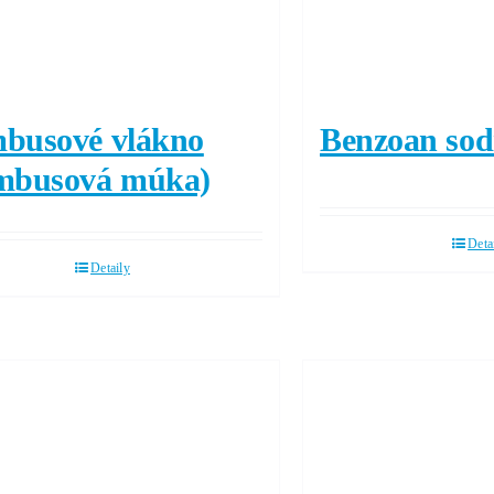
busové vlákno
Benzoan sod
mbusová múka)
Deta
Detaily