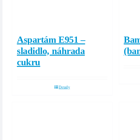
Aspartám E951 –
Bam
sladidlo, náhrada
(ba
cukru
Detaily