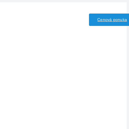
iny/Kyseliny
Kontakt
Cenová ponuka