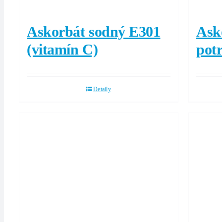
Askorbát sodný E301
Asko
(vitamín C)
pot
Detaily