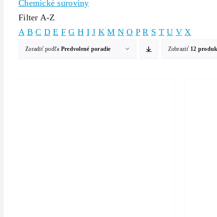
Chemické suroviny
Filter A-Z
A
B
C
D
E
F
G
H
I
J
K
M
N
O
P
R
S
T
U
V
X
Zoradiť podľa
Predvolené poradie
Zobraziť
12 produ