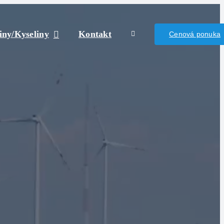
iny/Kyseliny
Kontakt
Cenová ponuka