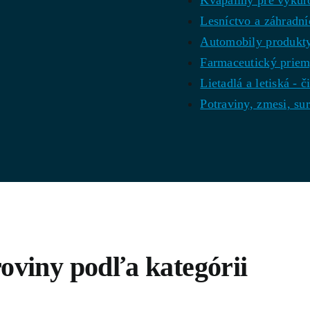
Kvapaliny pre vykuro
Lesníctvo a záhradníc
Automobily produkty 
Farmaceutický priem
Lietadlá a letiská - 
Potraviny, zmesi, su
oviny podľa kategórii