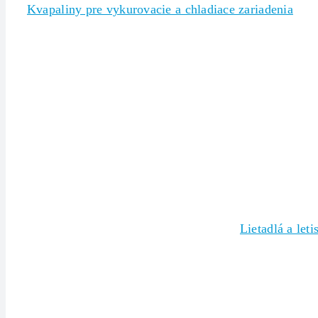
Kvapaliny pre vykurovacie a chladiace zariadenia
Lietadlá a leti