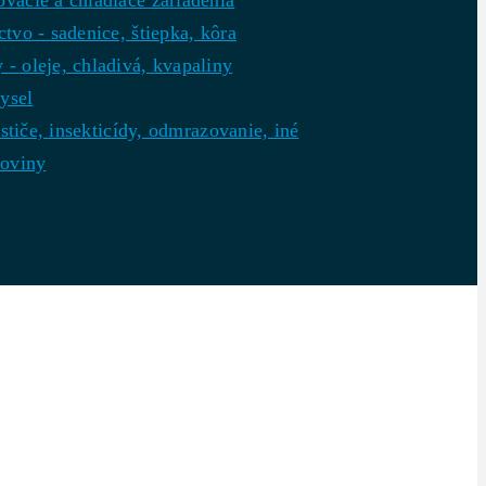
vacie a chladiace zariadenia
tvo - sadenice, štiepka, kôra
- oleje, chladivá, kvapaliny
ysel
čističe, insekticídy, odmrazovanie, iné
roviny