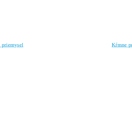
 priemysel
Kŕmne p