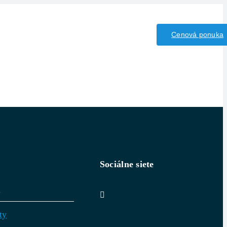
iny/Kyseliny
Kontakt
Cenová ponuka
Sociálne siete
v
ty