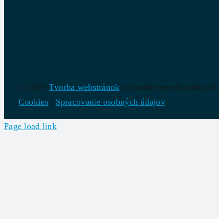
© 2025
Tvorba webstránok
od modernewebstranky.sk
Cookies
|
Spracovanie osobných údajov
Page load link