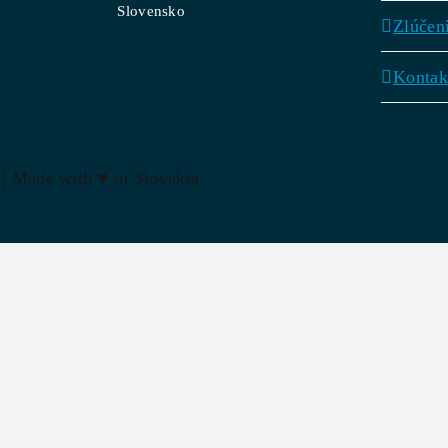
Slovensko
Zlúčen
Kontak
 | Made with
♥
in Slovakia