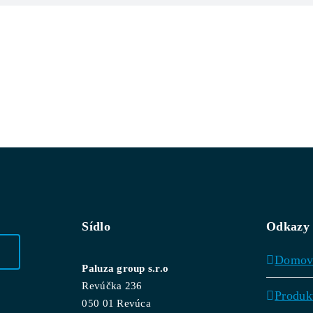
Domov
Produkty
Zlúčeniny/Surov
Sídlo
Odkazy
Domo
Paluza group s.r.o
Revúčka 236
Produk
050 01 Revúca