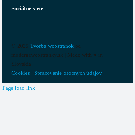
Sociálne siete
© 2025
Tvorba webstránok
od
modernewebstranky.sk | Made with
♥
in
Slovakia
Cookies
|
Spracovanie osobných údajov
Page load link