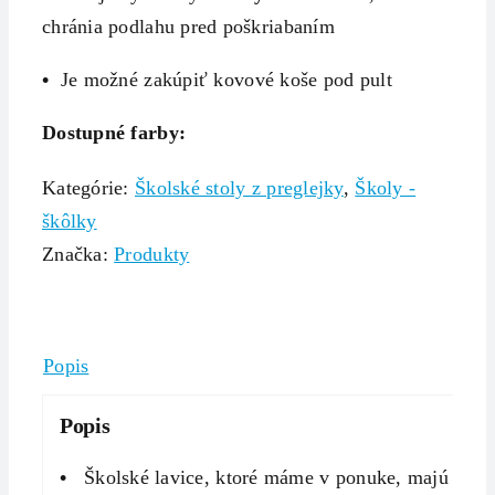
chránia podlahu pred poškriabaním
•
Je možné zakúpiť kovové koše pod pult
Dostupné farby:
Kategórie:
Školské stoly z preglejky
,
Školy -
škôlky
Značka:
Produkty
Popis
Popis
•
Školské lavice, ktoré máme v ponuke, majú