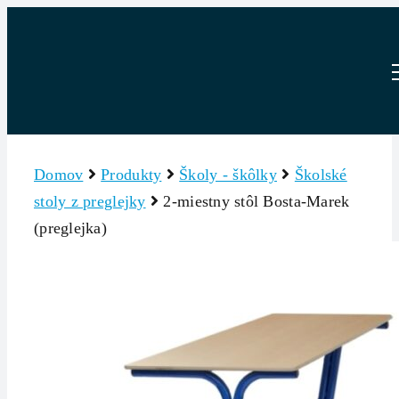
Skip
to
content
Domov
Produkty
Školy - škôlky
Školské
stoly z preglejky
2-miestny stôl Bosta-Marek
(preglejka)