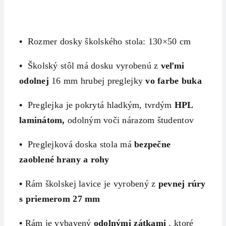
•
Rozmer dosky školského stola: 130×50 cm
•
Školský stôl má dosku vyrobenú z
veľmi
odolnej
16 mm hrubej preglejky
vo farbe buka
•
Preglejka je pokrytá hladkým, tvrdým
HPL
laminátom,
odolným voči nárazom študentov
•
Preglejková doska stola má
bezpečne
zaoblené hrany a rohy
•
Rám školskej lavice je vyrobený z
pevnej rúry
s priemerom 27 mm
•
Rám je vybavený
odolnými zátkami
, ktoré