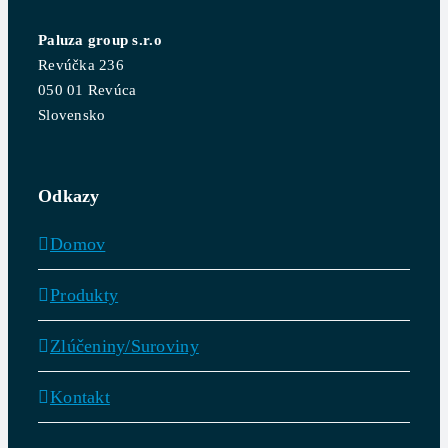
Paluza group s.r.o
Revúčka 236
050 01 Revúca
Slovensko
Odkazy
Domov
Produkty
Zlúčeniny/Suroviny
Kontakt