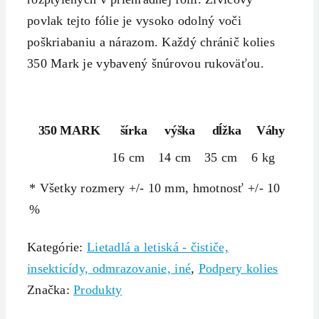
povlak tejto fólie je vysoko odolný voči
poškriabaniu a nárazom. Každý chránič kolies
350 Mark je vybavený
šnúrovou rukoväťou.
350 MARK
šírka
výška
dĺžka
Váhy
16 cm
14 cm
35 cm
6 kg
* Všetky rozmery +/- 10 mm, hmotnosť +/- 10
%
Kategórie:
Lietadlá a letiská - čističe,
insekticídy, odmrazovanie, iné
,
Podpery kolies
Značka:
Produkty