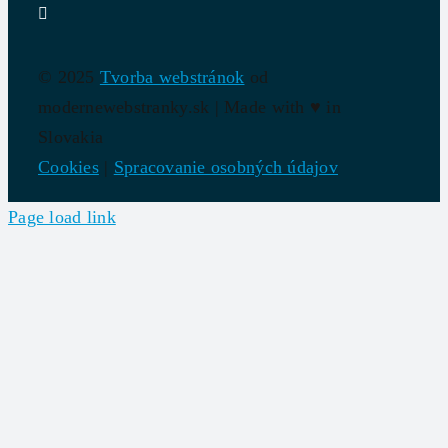
© 2025
Tvorba webstránok
od
modernewebstranky.sk | Made with
♥
in
Slovakia
Cookies
|
Spracovanie osobných údajov
Page load link