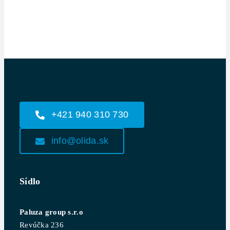
+421 940 310 730
info@olida.sk
Sídlo
Paluza group s.r.o
Revúčka 236