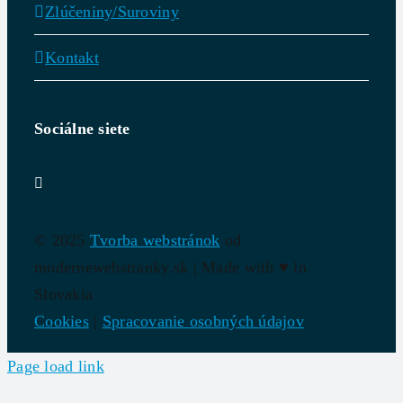
Zlúčeniny/Suroviny
Kontakt
Sociálne siete
© 2025
Tvorba webstránok
od
modernewebstranky.sk | Made with
♥
in
Slovakia
Cookies
|
Spracovanie osobných údajov
Page load link