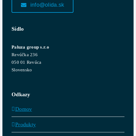
info@olida.sk
Sídlo
Paluza group s.r.o
Revúčka 236
050 01 Revúca
Slovensko
Odkazy
Domov
Produkty