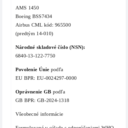
AMS 1450
Boeing BSS7434
Airbus CML kód: 965500
(predtým 14-010)
Národné skladové číslo (NSN):
6840-13-122-7750
Povolenie Únie
podľa
EU BPR: EU-0024297-0000
Oprávnenie GB
podľa
GB BPR: GB-2024-1318
Všeobecné informácie
Formulované v súlade s odporúčaniami WHO.