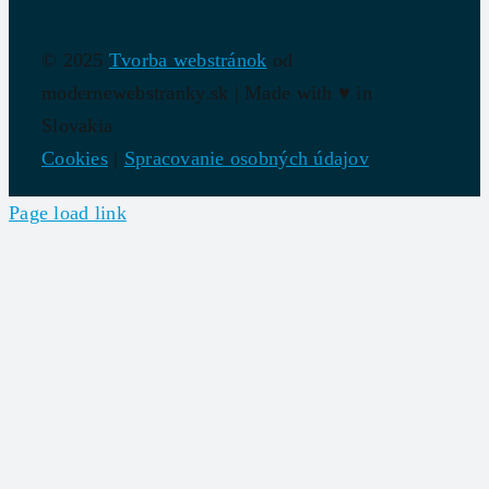
© 2025
Tvorba webstránok
od
modernewebstranky.sk | Made with
♥
in
Slovakia
Cookies
|
Spracovanie osobných údajov
Page load link