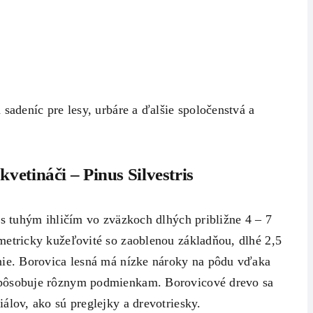
sadeníc pre lesy, urbáre a ďalšie spoločenstvá a
kvetináči – Pinus Silvestris
 s tuhým ihličím vo zväzkoch dlhých približne 4 – 7
metricky kužeľovité so zaoblenou základňou, dlhé 2,5
nie. Borovica lesná má nízke nároky na pôdu vďaka
spôsobuje rôznym podmienkam. Borovicové drevo sa
álov, ako sú preglejky a drevotriesky.