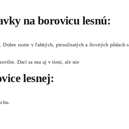
avky na borovicu lesnú:
Dobre rastie v ľahkých, piesočnatých a ílovitých pôdach s
vište. Darí sa mu aj v tieni, ale nie
vice lesnej:
uchu.