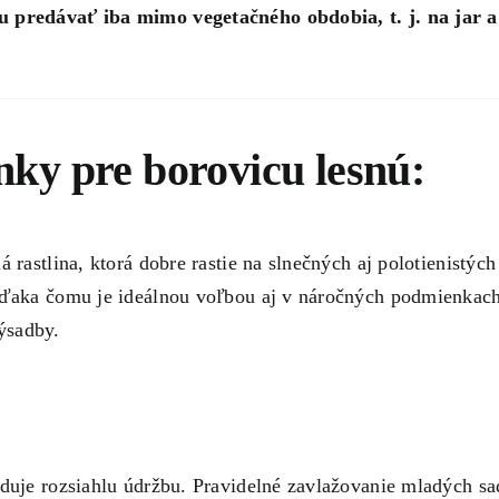
 predávať iba mimo vegetačného obdobia, t. j. na jar a
ky pre borovicu lesnú:
 rastlina, ktorá dobre rastie na slnečných aj polotienistýc
vďaka čomu je ideálnou voľbou aj v náročných podmienkach
ýsadby.
aduje rozsiahlu údržbu. Pravidelné zavlažovanie mladých s