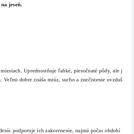
 na jeseň.
h miestach. Uprednostňuje ľahké, piesočnaté pôdy, ale je
. Veľmi dobre znáša mráz, sucho a znečistenie ovzdušia,
adeníc podporuje ich zakorenenie, najmä počas období