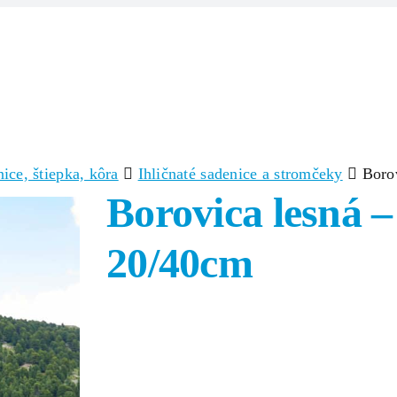
Domov
Produkty
Zlúčeniny/Surov
ice, štiepka, kôra
Ihličnaté sadenice a stromčeky
Borov
Borovica lesná – 
20/40cm