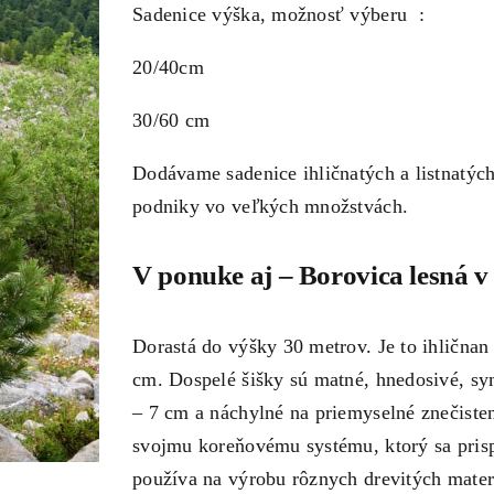
Sadenice výška, možnosť výberu :
20/40cm
30/60 cm
Dodávame sadenice ihličnatých a listnatých 
podniky vo veľkých množstvách.
V ponuke aj –
Borovica lesná v 
Dorastá do výšky 30 metrov. Je to ihličnan
cm. Dospelé šišky sú matné, hnedosivé, sy
– 7 cm a náchylné na priemyselné znečiste
svojmu koreňovému systému, ktorý sa pri
používa na výrobu rôznych drevitých materi