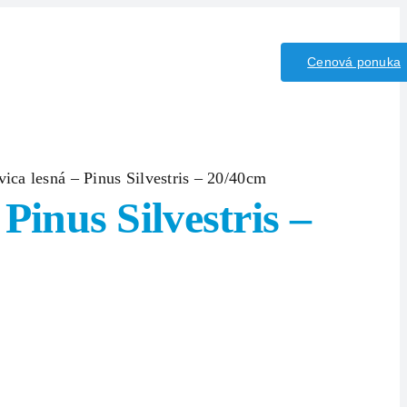
iny/Kyseliny
Kontakt
Cenová ponuka
ica lesná – Pinus Silvestris – 20/40cm
Pinus Silvestris –