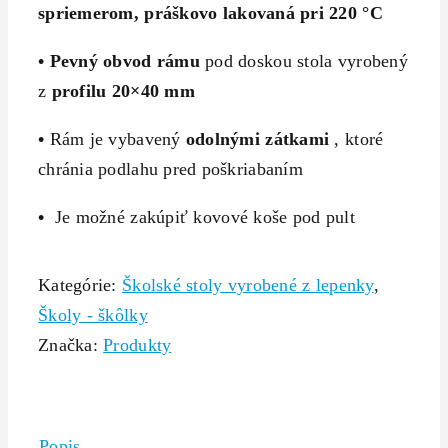
s
priemerom
,
práškovo lakovaná pri 220 °C
•
Pevný obvod rámu
pod doskou stola vyrobený
z
profilu 20×40 mm
•
Rám je vybavený
odolnými zátkami
, ktoré
chránia podlahu pred poškriabaním
•
Je možné zakúpiť kovové koše pod pult
Kategórie:
Školské stoly vyrobené z lepenky
,
Školy - škôlky
Značka:
Produkty
Popis