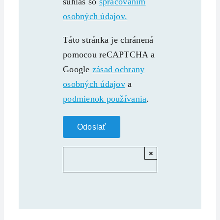
súhlas so
spracovaním
osobných údajov.
Táto stránka je chránená
pomocou reCAPTCHA a
Google
zásad ochrany
osobných údajov
a
podmienok používania
.
×