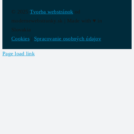
© 2025
Tvorba webstránok
od
modernewebstranky.sk | Made with
♥
in
Slovakia
Cookies
|
Spracovanie osobných údajov
Page load link