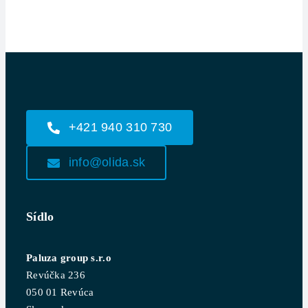
+421 940 310 730
info@olida.sk
Sídlo
Paluza group s.r.o
Revúčka 236
050 01 Revúca