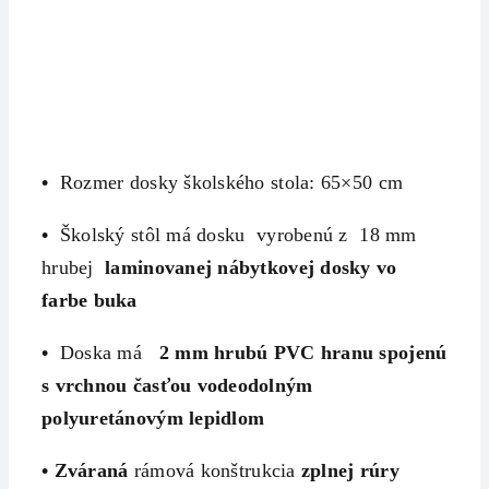
•
Rozmer dosky školského stola: 65×50 cm
•
Školský stôl má dosku vyrobenú z 18 mm
hrubej
laminovanej nábytkovej dosky
vo
farbe buka
•
Doska má
2 mm hrubú
PVC hranu spojenú
s vrchnou časťou vodeodolným
polyuretánovým lepidlom
•
Zváraná
rámová konštrukcia
z
plnej rúry