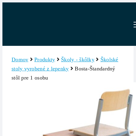
Skip
to
content
Domov
Produkty
Školy - škôlky
Školské
stoly vyrobené z lepenky
Bosta-Štandardný
stôl pre 1 osobu