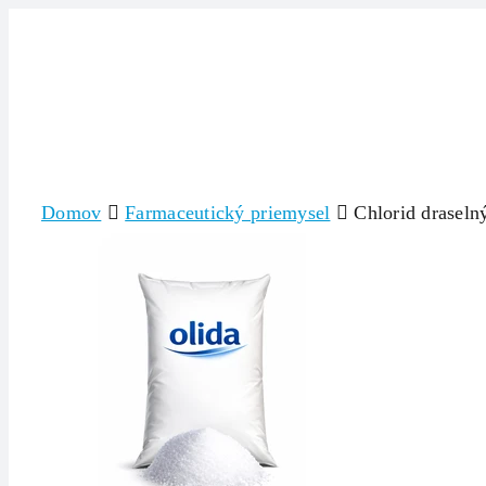
Skip
to
content
Domov
Farmaceutický priemysel
Chlorid draselný