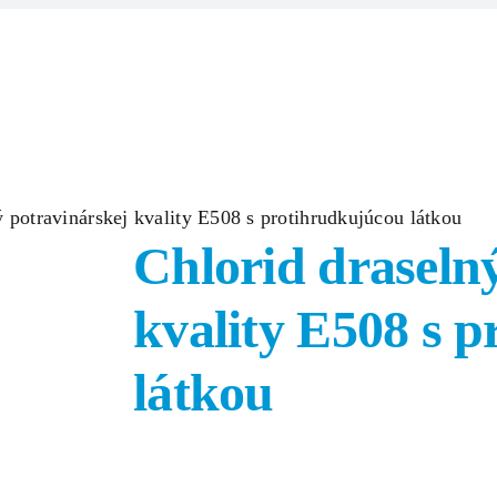
Domov
Produkty
Zlúčeniny/Surov
 potravinárskej kvality E508 s protihrudkujúcou látkou
Chlorid draseln
kvality E508 s 
látkou