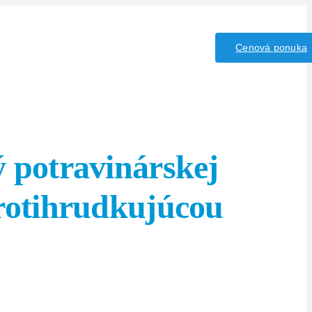
iny/Kyseliny
Kontakt
Cenová ponuka
ý potravinárskej
protihrudkujúcou