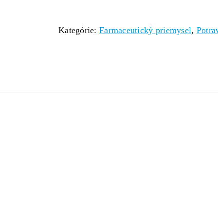
Kategórie:
Farmaceutický priemysel
,
Potra