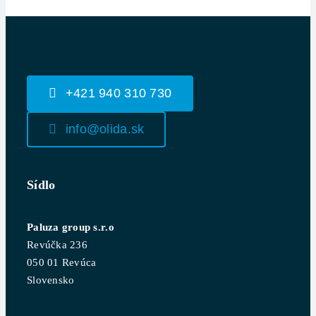
+421 940 310 730
info@olida.sk
Sídlo
Paluza group s.r.o
Revúčka 236
050 01 Revúca
Slovensko