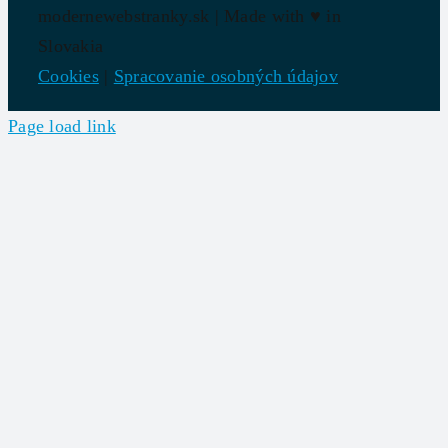
modernewebstranky.sk | Made with
♥
in
Slovakia
Cookies
|
Spracovanie osobných údajov
Page load link