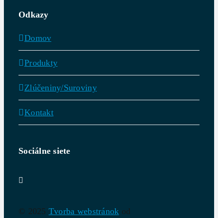
Odkazy
Domov
Produkty
Zlúčeniny/Suroviny
Kontakt
Sociálne siete
© 2025
Tvorba webstránok
od