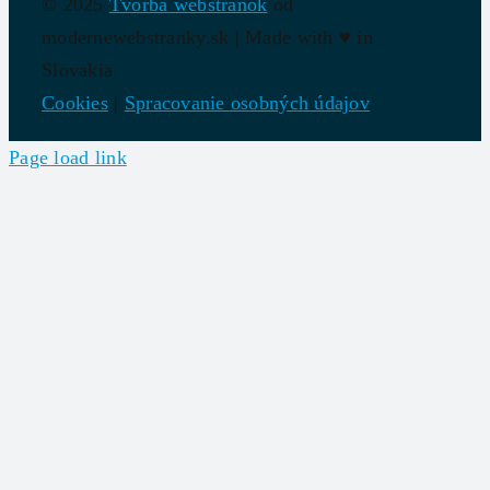
© 2025
Tvorba webstránok
od
modernewebstranky.sk | Made with
♥
in
Slovakia
Cookies
|
Spracovanie osobných údajov
Page load link