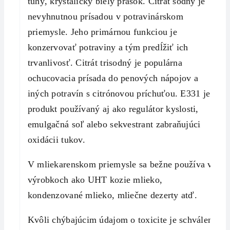
tuhý, kryštalický biely prášok. Citrát sodný je
nevyhnutnou prísadou v potravinárskom
priemysle. Jeho primárnou funkciou je
konzervovať potraviny a tým predĺžiť ich
trvanlivosť. Citrát trisodný je populárna
ochucovacia prísada do penových nápojov a
iných potravín s citrónovou príchuťou. E331 je
produkt používaný aj ako regulátor kyslosti,
emulgačná soľ alebo sekvestrant zabraňujúci
oxidácii tukov.
V mliekarenskom priemysle sa bežne používa vo
výrobkoch ako UHT kozie mlieko,
kondenzované mlieko, mliečne dezerty atď.
Kvôli chýbajúcim údajom o toxicite je schválený