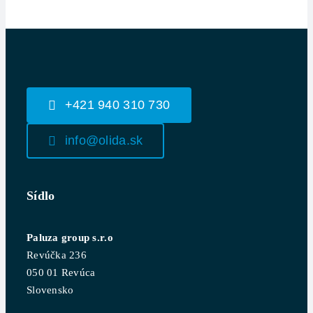
+421 940 310 730
info@olida.sk
Sídlo
Paluza group s.r.o
Revúčka 236
050 01 Revúca
Slovensko