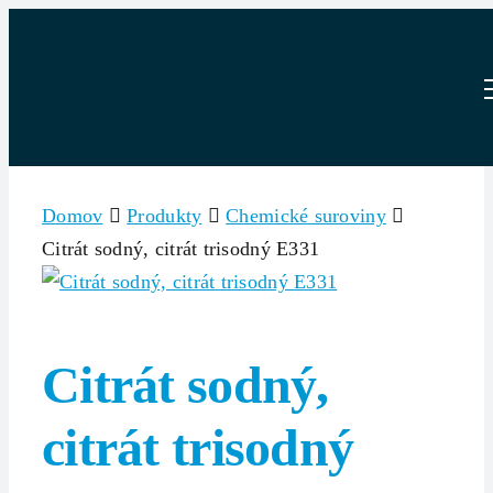
Skip
to
content
Domov
Produkty
Chemické suroviny
Citrát sodný, citrát trisodný E331
Citrát sodný,
citrát trisodný