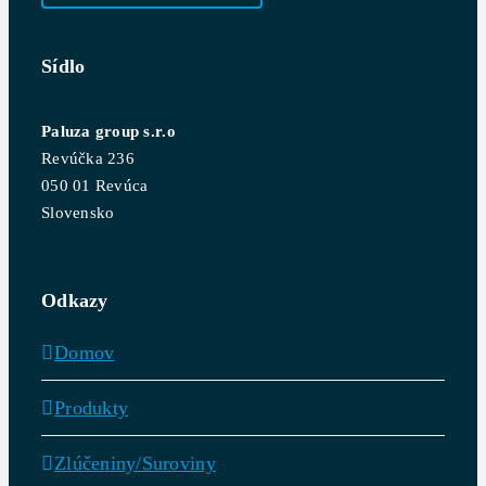
Sídlo
Paluza group s.r.o
Revúčka 236
050 01 Revúca
Slovensko
Odkazy
Domov
Produkty
Zlúčeniny/Suroviny