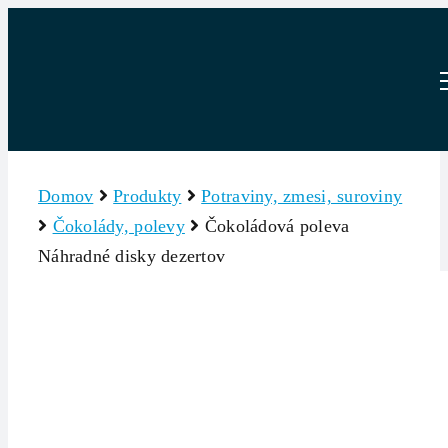
Skip
to
content
Domov
Produkty
Potraviny, zmesi, suroviny
Čokolády, polevy
Čokoládová poleva
Náhradné disky dezertov