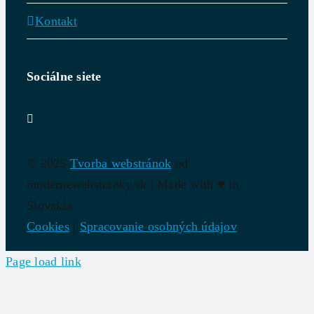
Kontakt
Sociálne siete
© 2025
Tvorba webstránok
od
modernewebstranky.sk | Made with
♥
in
Slovakia
Cookies
|
Spracovanie osobných údajov
Page load link