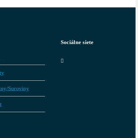
Sociálne siete
v
ty
iny/Suroviny
t