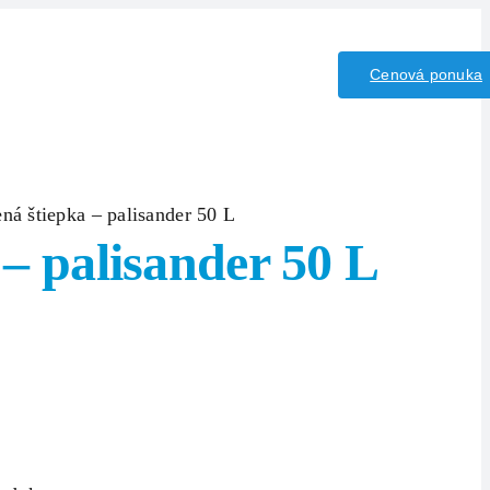
iny/Kyseliny
Kontakt
Cenová ponuka
á štiepka – palisander 50 L
– palisander 50 L