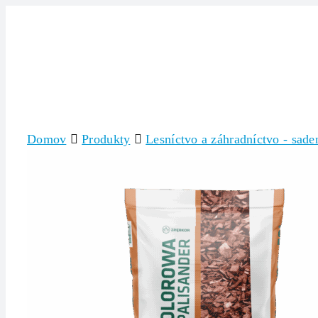
Skip
to
content
Domov
Produkty
Lesníctvo a záhradníctvo - saden