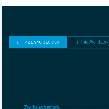
+421 940 310 730
info@olida.sk
© 2025
Tvorba webstránok
od modernewebstranky.sk