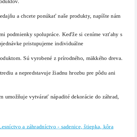
oduktov.
edajňu a chcete ponúkať naše produkty, napíšte nám
mi podmienky spolupráce. Keďže si ceníme vzťahy s
bjednávke pristupujeme individuálne
oduktom. Sú vyrobené z prírodného, ​​mäkkého dreva.
strediu a nepredstavuje žiadnu hrozbu pre pôdu ani
ám umožňuje vytvárať nápadité dekorácie do záhrad,
Lesníctvo a záhradníctvo - sadenice, štiepka, kôra