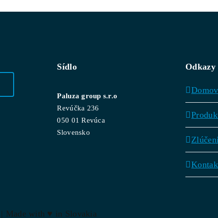
Sídlo
Odkazy
Domo
Paluza group s.r.o
Revúčka 236
Produk
050 01 Revúca
Slovensko
Zlúčen
Kontak
 | Made with
♥
in Slovakia