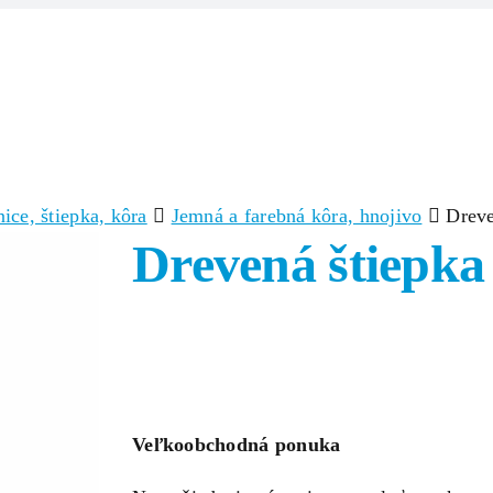
Domov
Produkty
Zlúčeniny/Surov
ice, štiepka, kôra
Jemná a farebná kôra, hnojivo
Dreven
Drevená štiepka 
Veľkoobchodná ponuka