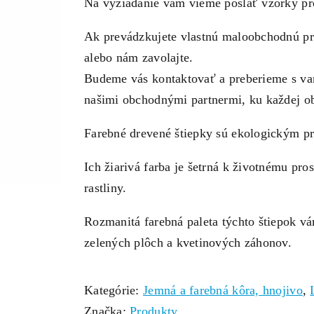
Na vyžiadanie vám vieme poslať vzorky pr
Ak prevádzkujete vlastnú maloobchodnú pr
alebo nám zavolajte.
Budeme vás kontaktovať a preberieme s va
našimi obchodnými partnermi, ku každej o
Farebné drevené štiepky sú ekologickým pr
Ich žiarivá farba je šetrná k životnému pro
rastliny.
Rozmanitá farebná paleta týchto štiepok v
zelených plôch a kvetinových záhonov.
Kategórie:
Jemná a farebná kôra, hnojivo
,
Značka:
Produkty