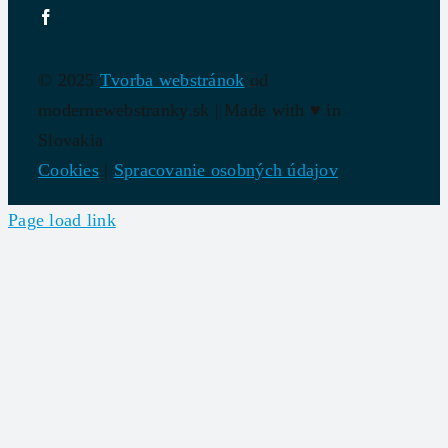
© 2025
Tvorba webstránok
od
modernewebstranky.sk | Made with
♥
in
Slovakia
Cookies
|
Spracovanie osobných údajov
Page load link