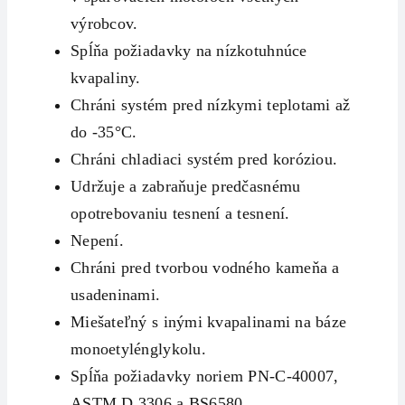
výrobcov.
Spĺňa požiadavky na nízkotuhnúce
kvapaliny.
Chráni systém pred nízkymi teplotami až
do -35°C.
Chráni chladiaci systém pred koróziou.
Udržuje a zabraňuje predčasnému
opotrebovaniu tesnení a tesnení.
Nepení.
Chráni pred tvorbou vodného kameňa a
usadeninami.
Miešateľný s inými kvapalinami na báze
monoetylénglykolu.
Spĺňa požiadavky noriem PN-C-40007,
ASTM D 3306 a BS6580.