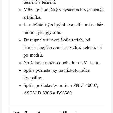
tesnení a tesnení.
Môže byť použitý v systémoch vyrobených
z hliníka.
Je miešateľný s inými kvapalinami na báze
monoetylénglykolu.
Dostupné v širokej škále farieb, od
štandardnej červenej, cez žltú, zelenú, až
po modrú.
Na želanie možno obohatiť o UV fixku.
Spĺňa požiadavky na nízkotuhnúce
kvapaliny.
Spĺňa požiadavky noriem PN-C-40007,
ASTM D 3306 a BS6580.