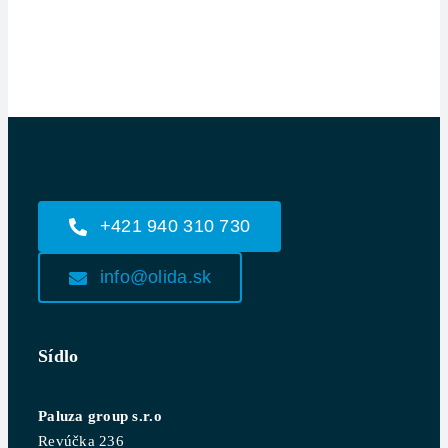
+421 940 310 730
info@olida.sk
Sídlo
Paluza group s.r.o
Revúčka 236