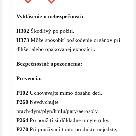
Vyhlásenie o nebezpečnosti:
H302
Škodlivý po požití.
H373
Môže spôsobiť poškodenie orgánov pri
dlhšej alebo opakovanej expozícii.
Bezpečnostné upozornenia:
Prevencia:
P102
Uchovávajte mimo dosahu detí.
P260
Nevdychujte
prach/dym/plyn/hmlu/pary/aerosóly.
P264
Po použití si dôkladne umyte ruky.
P270
Pri používaní tohto produktu nejedzte,