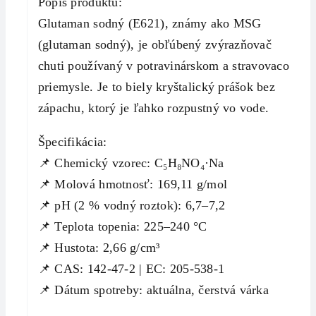
Popis produktu:
Glutaman sodný (E621), známy ako MSG
(glutaman sodný), je obľúbený zvýrazňovač
chuti používaný v potravinárskom a stravovacom
priemysle. Je to biely kryštalický prášok bez
zápachu, ktorý je ľahko rozpustný vo vode.
Špecifikácia:
📌 Chemický vzorec: C₅H₈NO₄·Na
📌 Molová hmotnosť: 169,11 g/mol
📌 pH (2 % vodný roztok): 6,7–7,2
📌 Teplota topenia: 225–240 °C
📌 Hustota: 2,66 g/cm³
📌 CAS: 142-47-2 | EC: 205-538-1
📌 Dátum spotreby: aktuálna, čerstvá várka