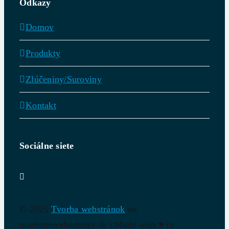
Odkazy
Domov
Produkty
Zlúčeniny/Suroviny
Kontakt
Sociálne siete
© 2025
Tvorba webstránok
od
modernewebstranky.sk | Made with
♥
in