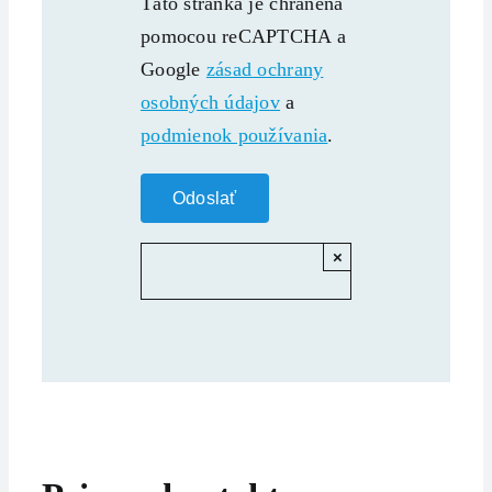
Táto stránka je chránená
pomocou reCAPTCHA a
Google
zásad ochrany
osobných údajov
a
podmienok používania
.
×